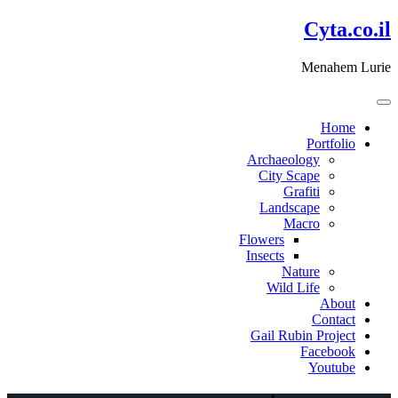
דלג
Cyta.co.il
לתוכן
Menahem Lurie
Home
Portfolio
Archaeology
City Scape
Grafiti
Landscape
Macro
Flowers
Insects
Nature
Wild Life
About
Contact
Gail Rubin Project
Facebook
Youtube