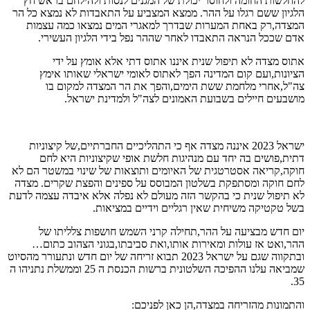
להחלשות החומה ולחוסר יכולת של המגנים לנסות ולהילחם בראש חץ
הלגיון ששם רגלו על ההר. ממצא המצביע על התאבדות לא נמצא כל הר
המצדה,רק באחת המערות שבדרך למאגרי המים נמצאו כמה עצמות
אדם שככל הנראה התאבדו לאחר שההר נפל בידי הלגיון העשירי.
אתוס מצדה לא תיפול שנית איננו אתוס דתי אלא אומץ על ידי
הציונות,ועם קום המדינה הפך לאתוס לאומי ישראלי שאותו אימץ
צה"ל,אחרי מלחמת ששת הימים,והפך את הר המצדה למקום בו
מושבעים חיילים בשבועת האמונים לצה"ל ולמדינת ישראל.
ישראל 2023 איננה מצדה אף כי התהליכיים החברתיים,של קיצוניות
דתית,פושים בה יחד עם מנהיגות חלשת אופי שקיצוניות היא לחם
חוקה,קריאה אסטרטגית של האיומים ותוצאות של שינוי במשטר הם לא
לחם חוקה ומסתפקת בשלטון המבוסס על ספינים והפצת שקרים. מצדה
לא תיפול שנית כי בהקשר הזה מעולם לא נפלה אלא איבדה עצמה לדעת
בשל טקטיקה משיחית שאין רגליים וידיים במציאות.
יום חדש מבציעה על ההר,תחילה קרני השמש חושפות צלליתו של
ההר,ואט אז עולות ומאירות אותו,ואת סביבתו,בגוני הצהוב כתום…
ובתקווה שגם על ישראל 2023 תבוא זריחה של יום חדש ונתעורר מהסיוט
שמביאה עלנו ההפיכה השלטונית ברשות הכנסת ה 25 וממשלת נתניהו ה
35.
והתמונות מהזריחה במצדה,הן כאן לפניכם: