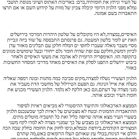
על העיר וניתץ את חומותיה,ברם: באדיבות האתוס הציוני מנוסת תושבי
גמלא מפני הלגיון הרומי קיבלה צביון של מוות על קידוש השם או אם תרצו
התאבדות בשם אמונה.
האיסיים,במצדה,לא היו מקובלים על שלטון היהדות המרכזי בירושלים
וזאת יש לומר בלשון המעטה. גם פרנסתם התבססה על שוד ביזה וגביית
מסיי מעבר מאלה שעברו לחופי ים המלח חלקן עם תבלינים מאזור עדן
לכיוון דמשק,וחלקם עם זפת שהיה חומר גלם ייחודי ובעל שימושים מגוונים
בתקופה הזו. האימפריה הרומית לא אהבה את מעשי האיסיים ולאחר
כיבוש ירושלים התפנו לסלק את האיסיים מאחד מדרכי המסחר החשובות
באזור.
הלגיון העשירי נשלח למצדה,מקים סביבה כמה מחנות ובונה רמפה שאליה
מעלה את אייל הניגוח. גם הפעם הטירלול של מחשכי הדת מעביר את
מגני מצדה על דעתם,וגם כאן הלקח לא נלמד. הלגיון העשירי מכניע את
חומת העיר וכובש אותה.
הממצא הארכאולוגי והתיעוד ההיסטורי לא מביאים ראיות לסיפור
ההתאבדות ההמונית ובטח לא מצביעים על ראיות לכך שכשנכנס הלגיון
בשערי העיר מצא אותה שרופה כליל ואת כל תושביה מוטלים מתים.
הממצא הארכאולוגי כן מצביע על כך שמגניי מצדה לא למדו לקח משני
המצורים הקודמים,ביודפת ובגמלא,וניסו לחזק את החומה בחלק שבה הכה
והלם איי הניגוח,בבולי עץ שאותם העלו הרומאים באש,מה שתרם