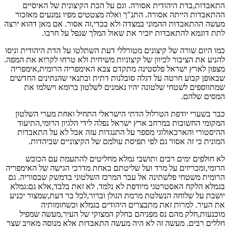
התאבדות,בדת היהודית אסורה. וגם על הכת הקיצונית של האיסיים
ההתאבדות הייתה אסורה. התנ"ך ואלה מצטטים מפיו נמנעים מאזכור
מעשה ההתאבדות ההמוני במצדה ולא בכדי,זה אסור. אם מאן דהוא ירצה
לתת דוגמא להתאבדות יזכיר את שאול המלך שנפל על חרבו.
כמו היום שורה של קיצונים מטורללי דעת השתלטו על הדת היהודית וניסו
להניע את הציבור לכיוון של קיצוניות משיחית ולא טרחו לקרוא את המפה.
מצפון לארץ ישראל פלסטינה מתקדם צבא האימפריה הרומית,אימפריה
שבאופן קבוע חרטה על דגלה סובלנות דתית ובתנאי שהנתינים החדשים
שמתווספים לשטחי שלטונה יהיו נאמנים לשלטון ברומא וישלמו את
המסים שלהם.
כבר בשערי יודפת הטרלול הדתי הישראלי התחיל ואחת מערי השלטון
המקומי החשובות במרחב ארץ ישראל נפלה לידי הלגיון הרומי,התיעוד
ההיסטורי והארכאולוגי מספר על התנגדות עזה אבל לא על התאבדות
המונית כי זה אסור גם לפי תפיסת עולמם של הקיצוניים שביהדות.
לא חולפים ימים רבים ותושבי גמלא מחליטים להתעמת עם הכובש
הרומי,ומכריזים על מרד ועל שליטתם באחת מדרכי הגישה של האימפריה
הרומית משטחי פלשתינה אל עבר המרכז השלטוני בדמשק שבסוריה. גם
בגמלא הלקח האסטרטגי מיודפת לא נלמד. לא זאת בלבד,אלא גם:גמלא
יושבת על שלוחה הנשלטת מרמת הגולן וברור,לכל בר דעת,שמצור יכניע
את העיר. למרות זאת מתבצרים היהודים בגמלא וכשחומותיה
מוכנעות,חלק מהם נס מפניהם בחלק המצוקי של העיר,מעשה שמפיל
חללים רבים. מעשה זה לא היה מעשה התאבדות אלא מנוסה מאויב שצר