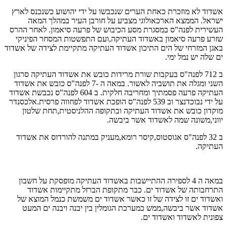
אשדוד לא מוזכרת כאחת הערים שנכבשו על ידי יהושוע כשנכנס לארץ
ישראל. הממצא הארכאולוגי מצביע על חורבן העיר במהלך המאה
העשירית לפנה"ס במסגרת מסע הכיבוש של פרעה סיאמון. לאחר ההרס
שזרע פרעה סיאמון באשדוד העתיקה,ועם התפשטות המסחר הפיניקי
באגן המזרחי של הים התיכון אשדוד העתיקה מתקיימת לצידה של אשדוד
ים שלה יש נמל ימי.
ב 712 לפנה"ס בעקבות שורת מרידות כובש את אשדוד העתיקה סרגון
השני ומגלה את תושביה לאשור. במאה ה -7 לפנה"ס כובש את אשדוד
העתיקה פרעה פסמתיך ומחריבה חלקית. ב 604 לפנה"ס נכבשת אשדוד
על ידי נבוכדנצר וב 539 לפנה"ס הופכת אשדוד לפחווה פרסית.אלכסנדר
מוקדון כובש את אשדוד העתיקה ובתקופה ההלניסטית,תחת שלטון
יווני,משונה שמה לאשדוד אשר ביבשה.
ב 32 לפנה"ס אגוסטוס,קיסר רומא,מעניק במתנה להורדוס את אשדוד
העתיקה.
במאה ה 4 לספירה ההתיישבות באשדוד העתיקה מופסקת על חשבון
התרחבותה של אשדוד ים. כבר מתקופת הברזל מתקיימות אשדוד
ואשדוד ים זו לצידה של זו כאשר אשדוד ים משמשת כנמל המוצא של
אשדוד אשר ביבשה,ממש כמערכת הגומלין בין יבנה ויבנה ים המעט
צפונית לאשדוד ואשדוד ים.