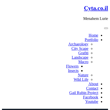
דלג
Cyta.co.il
לתוכן
Menahem Lurie
Home
Portfolio
Archaeology
City Scape
Grafiti
Landscape
Macro
Flowers
Insects
Nature
Wild Life
About
Contact
Gail Rubin Project
Facebook
Youtube