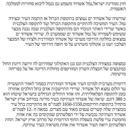
חוץ ממדינת ישראל,נמל אשדוד משמש גם כנמל ליבוא סחורות לממלכה
האשמית.
שורשיה של אשדוד ים נעוצים בתקופת הברזל אז הוקמה העיר ובצידה
נמל. העיר המשיכה להתקיים מתקופת הברזל ועד לתקופה הצלבנית
כאשר שרידי האתר הנוכחי הם מהתקופה הצלבנית שבה נבנה מבצר
ששימש לשמירה על נמל אשדוד ים שממערב לו. שרידי אשדוד ים
נמצאים בחלקה הדרומי מערבי של אשדוד המודרנית ולצידו של המבצר
הצלבני ישנו גן אקולוגי משתרע על פי חופה הדרומי של העיר.
כמצופה במצודה הצלבנית וגם בגן האקולוגי שמדרום לה זרועה דיונת החול
במקבצים של חבצלת השרון המזדקפים מחולות הדיונה אל על בפריחה
מרשימה.
דרומית מערבית למרכז העיר אשדוד המודרנית בסמוך לאזור התעשייה
עד הלום נמצא תל אשדוד. שרידי התיישבות אדם בתל הולכים אחורה
בזמן לתקופה הפלאוליתית. זהו אחד התילים הגדולים בישראל שיטחו הוא
כ 380 דונם. שיאה של אשדוד העתיקה כעיר מדינה במרחב ארץ ישראל
מתחיל בתקופת החיקסוס,1650-1550 לפנה"ס אז מתקיימת בתל עיר
מבוצרת שלה קשרים ענפים מאוד עם מצרים. במאה ה -12 לפנה"ס
אשדוד העתיקה נכבשת על ידי הפלשתים שמקימים בה את אחת
מחמשת ערי פלשת בשפלת החוף הדרומית של מרחב ארץ ישראל. תחת
הפלשתים רואה העיר אשדוד את אחת משיאיה כעיר עתיקה.