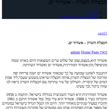
חבצלת השרון – אשדוד ים.
דף הבית
חבצלת השרון – אשדוד ים.
11
ספט
חבצלת השרון – אשדוד ים.
מאת
Home Page
admin
אשדוד הוא,בעצם,שמן של שלוש ערים הנמצאות היום באותו שטח
מוניציפלי,והן:אשדוד המודרנית,אשדוד ים ואשדוד העתיקה.
התגנבה לאוזננו שמועה על כך שבאזור אשדוד ים ישנה פריחה יפה
ומרובה של חבצלת השרון,אותה חבצלת שראינו,בשבוע שעבר,ליד אמת
המים של קיסריה. השילוב של עיר עתיקה עם חבצלות השרון נראה לנו
שווה ביקור,וכך עשינו.
אשדוד המודרנית היא העיר השביעית בגודלה בישראל. הוקמה ב 1956
והוכרזה כעיר ב 1968. אשדוד היא עיר נמל. נמל אשדוד הוקם ב 1961
והוכרז כפעיל שנתיים מאוחר יותר. היום זהו הנמל הגדול בישראל במונחים
של מספר אניות הפוקדות אותו וגם במונחים של סחורות העוברות דרכו.