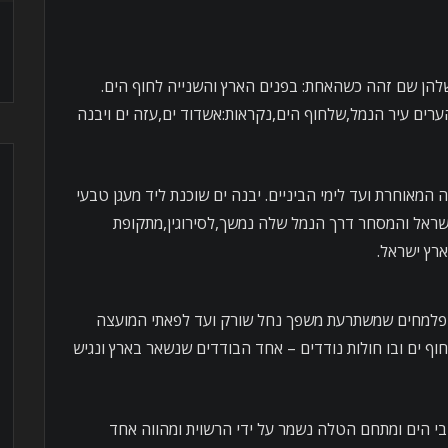
להן שם זהה כשהאחת: בפנים הארץ והשנייה לחוף הים.
רים עיר הנמל,שלחוף הים,נקראות:אשדוד ים,עזה ים ויבנה
המאוחרת ועד לימי הביניים. יבנה ים שוכנת ליד מעגן טבעי
שראל והמסחר דרך הנמל שלה נמשך,לסירוגין,מתקופת
רץ ישראל.
 פלמחים שמשתרעת משפך נחל שורק ועד לפאתי המועצה
וה,סך הכל 221 דונם של חוף ים ובו חולות נודדים – אחד הבודדים שנשאר בארץ ונגיש
 הים ומתחם הטלה נשמר על ידי הרשוית ומהווה אחד