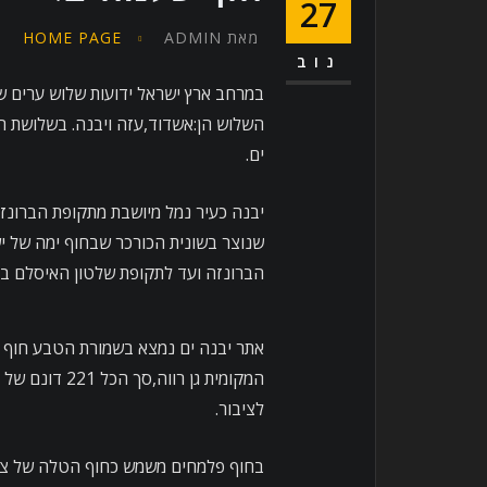
27
מאת
ADMIN
HOME PAGE
נוב
במרחב ארץ ישראל ידועות שלוש ערים ש
השלוש הן:אשדוד,עזה ויבנה. בשלושת הע
ים.
יבנה כעיר נמל מיושבת מתקופת הברונזה 
שנוצר בשונית הכורכר שבחוף ימה של י
הברונזה ועד לתקופת שלטון האיסלם בא
אתר יבנה ים נמצא בשמורת הטבע חוף
המקומית גן רו
לציבור.
בחוף פלמחים משמש כחוף הטלה של צבי