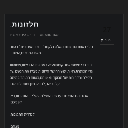
חלזונות.
27
מאת
ADMIN
HOME PAGE
מרץ
גילוי נאות: התמונות האלה נלקחו "בחצר האחורית" בטווח
מאת המטרים,המותר.
תוך כדי חיפוש אחר קומפוזיציה באסופת החרציות,שמוטות
עלי הכותרת,ראיתי ששורה של חלזונות ניצלו את הגשם של
הלילה והקרירות של הבוקר ויצאו הם,בטווח המותר בתיהם
על גביהם,לחפש מזון ומזור לנפשם.
אז גם הם הונצחו בעדשת המצלמה שלי – התמונות,כאן
לפניכם.
לגלרית התמונות.
מנחם.