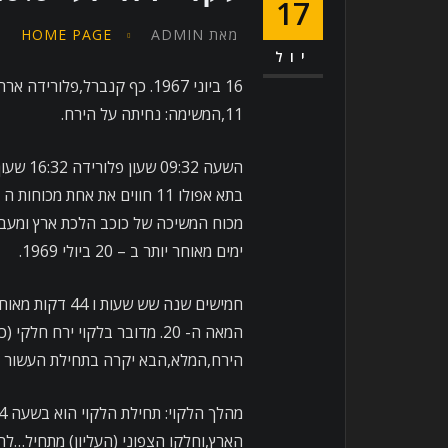
17
מאת
ADMIN
HOME PAGE
יול
11,המשימה: נחיתה על הירח.
השעה 32
מכוח המשיכה של כוכב הלכת ארץ ומעבר
ימים מאוחר יותר ב – 20 ביולי 1969.
חמישים שנה שש 
הירח,המלא,הבא יקרה בתחילת העשור הבא ב – 7 בספ
הארץ,וחלקו הצפוני (העליון) מתחיל…לה