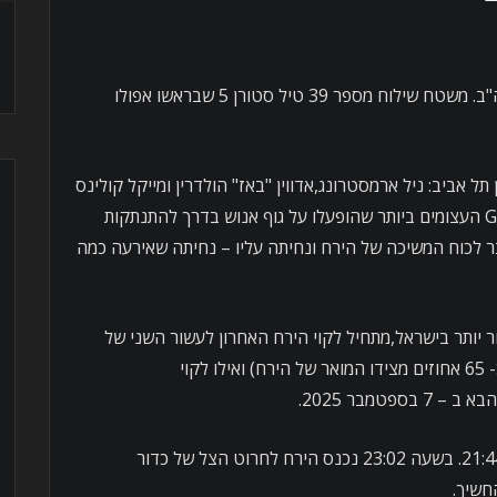
16 ביוני 1967. כף קנברל,פלורידה ארה"ב. משטח שילוח מספר 39 טיל סטורן 5 שבראשו אפולו
09: שעון פלורידה 16:32 שעון תל אביב: ניל ארמסטרונג,אדווין "באז" הולדרין ומייקל קולינס
בתא אפולו 11 חווים את אחת מכוחות ה G העצומים ביותר שהופעלו על גוף אנוש בדרך להתנתקות
 לכוח המשיכה של הירח ונחיתה עליו – נחיתה שאירעה כמה
שעות ו 44 דקות מאוחר יותר בישראל,מתחיל לקוי הירח האחרון לעשור השני של
המאה ה- 20. מדובר בלקוי ירח חלקי (כ- 65 אחוזים מצידו המואר של הירח) ואילו לקוי
טמבר 2025.
מהלך הלקוי: תחילת הלקוי הוא בשעה 21:44. בשעה 23:02 נכנס הירח לחרוט הצל של כדור
חשיך.