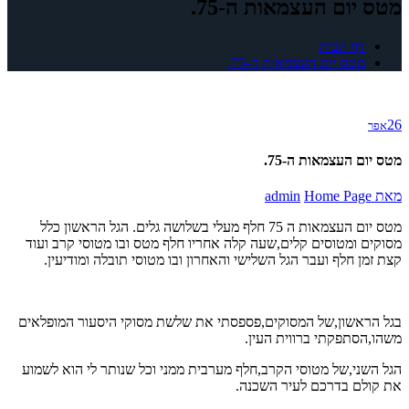
מטס יום העצמאות ה-75.
דף הבית
מטס יום העצמאות ה-75.
26
אפר
מטס יום העצמאות ה-75.
מאת
Home Page
admin
מטס יום העצמאות ה 75 חלף מעלי בשלושה גלים. הגל הראשון כלל
מסוקים ומטוסים קלים,שעה קלה אחריו חלף מטס ובו מטוסי קרב ועוד
קצת זמן חלף ועבר הגל השלישי והאחרון ובו מטוסי תובלה ומודיעין.
בגל הראשון,של המסוקים,פספסתי את שלשת מסוקי היסעור המופלאים
משהו,הסתפקתי ברווית העין.
הגל השני,של מטוסי הקרב,חלף מערבית ממני וכל שנותר לי הוא לשמוע
את קולם בדרכם לעיר השכנה.