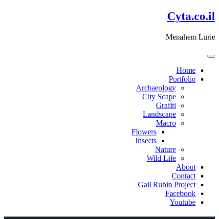
דלג
Cyta.co.il
לתוכן
Menahem Lurie
Home
Portfolio
Archaeology
City Scape
Grafiti
Landscape
Macro
Flowers
Insects
Nature
Wild Life
About
Contact
Gail Rubin Project
Facebook
Youtube