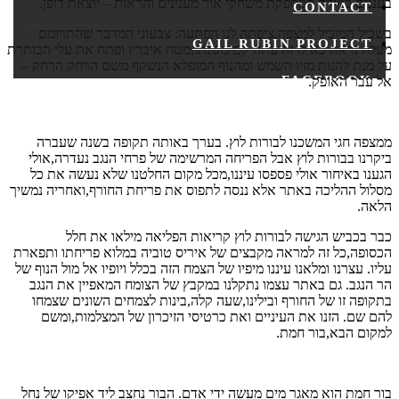
בעננים במידה המספקת משחקי אור מענינים והראות – יוצאת דופן.
CONTACT
בשביל המוביל למצפה,ציפתה לנו הפתעה: צבעוני המדבר שהתרומם
GAIL RUBIN PROJECT
מעלה נראה כאילו זה עתה קם משנתו,מטח איבריו ופתח את עלי הכותרת
על מנת להנות מזיו השמש ומהנוף המופלא הנשקף משם הרחק הרחק –
FACEBOOK
אל עבר האופק.
YOUTUBE
ממצפה חגי המשכנו לבורות לוץ. בערך באותה תקופה בשנה שעברה
ביקרנו בבורות לוץ אבל הפריחה המרשימה של פרחי הנגב נעדרה,אולי
הגענו באיחור אולי פספסו עיננו,מכל מקום החלטנו שלא נעשה את כל
מסלול ההליכה באתר אלא ננסה לתפוס את פריחת החורף,ואחריה נמשיך
הלאה.
כבר בכביש הגישה לבורות לוץ קריאות הפליאה מילאו את חלל
הכסופה,כל זה למראה מקבצים של איריס טוביה במלוא פריחתו ותפארת
עליו. עצרנו ומלאנו עיננו מיפיו של הצמח הזה בכלל ויופיו אל מול הנוף של
הר הנגב. גם באתר עצמו נתקלנו במקבץ של הצומח המאפיין את הנגב
בתקופה זו של החורף ובילינו,שעה קלה,בינות לצמחים השונים שצמחו
להם שם. הזנו את העיניים ואת כרטיסי הזיכרון של המצלמות,ומשם
למקום הבא,בור חמת.
בור חמת הוא מאגר מים מעשה ידי אדם. הבור נחצב ליד אפיקו של נחל