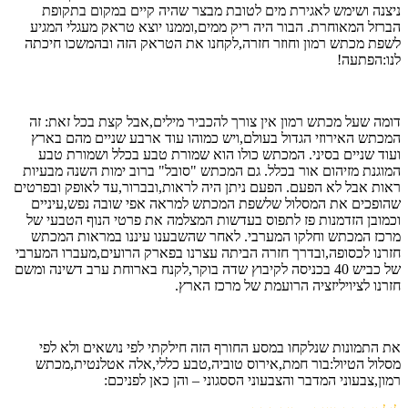
ניצנה ושימש לאגירת מים לטובת מבצר שהיה קיים במקום בתקופת
הברזל המאוחרת. הבור היה ריק ממים,וממנו יוצא טראק מעגלי המגיע
לשפת מכתש רמון וחוזר חזרה,לקחנו את הטראק הזה ובהמשכו חיכתה
לנו:הפתעה!
דומה שעל מכתש רמון אין צורך להכביר מילים,אבל קצת בכל זאת: זה
המכתש האירוזי הגדול בעולם,ויש כמוהו עוד ארבע שניים מהם בארץ
ועוד שניים בסיני. המכתש כולו הוא שמורת טבע בכלל ושמורת טבע
המוגנת מזיהום אור בכלל. גם המכתש "סובל" ברוב ימות השנה מבעיות
ראות אבל לא הפעם. הפעם ניתן היה לראות,ובברור,עד לאופק ובפרטים
שהופכים את המסלול שלשפת המכתש למראה אפי שובה נפש,עיניים
וכמובן הזדמנות פז לתפוס בעדשות המצלמה את פרטי הנוף הטבעי של
מרכז המכתש וחלקו המערבי. לאחר שהשבענו עיננו במראות המכתש
חזרנו לכסופה,ובדרך חזרה הביתה עצרנו בפארק הרועים,מעברו המערבי
של כביש 40 בכניסה לקיבוץ שדה בוקר,לקנח בארוחת ערב דשינה ומשם
חזרנו לציויליזציה הרועמת של מרכז הארץ.
את התמונות שנלקחו במסע החורף הזה חילקתי לפי נושאים ולא לפי
מסלול הטיול:בור חמת,אירוס טוביה,טבע כללי,אלה אטלנטית,מכתש
רמון,צבעוני המדבר והצבעוני הססגוני – והן כאן לפניכם: