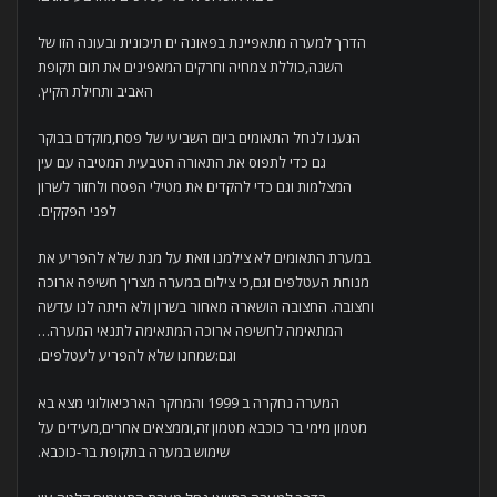
הדרך למערה מתאפיינת בפאונה ים תיכונית ובעונה הזו של
השנה,כוללת צמחיה וחרקים המאפינים את תום תקופת
האביב ותחילת הקיץ.
הגענו לנחל התאומים ביום השביעי של פסח,מוקדם בבוקר
גם כדי לתפוס את התאורה הטבעית המטיבה עם עין
המצלמות וגם כדי להקדים את מטילי הפסח ולחזור לשרון
לפני הפקקים.
במערת התאומים לא צילמנו וזאת על מנת שלא להפריע את
מנוחת העטלפים וגם,כי צילום במערה מצריך חשיפה ארוכה
וחצובה. החצובה הושארה מאחור בשרון ולא היתה לנו עדשה
המתאימה לחשיפה ארוכה המתאימה לתנאי המערה…
וגם:שמחנו שלא להפריע לעטלפים.
המערה נחקרה ב 1999 והמחקר הארכיאולוגי מצא בא
מטמון מימי בר כוכבא מטמון זה,וממצאים אחרים,מעידים על
שימוש במערה בתקופת בר-כוכבא.