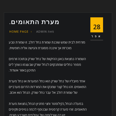
מערת התאומים.
28
מאת
ADMIN
HOME PAGE
אפר
מזרחית לבית שמש שוכנת שמורת נחל דולב. זו שמורת טבע
מוכרזת אך איננה מסוגרת והגישה אליה חופשית.
השמורה נמצאת באגן ההיקוות של נחל שורק ובתוכה זורמים
מספר נחלים שמתנקזים לנחל שורק שבעצמו נשפך לים
התיכון באזור אשדוד.
אחד מיובליו של נחל שורק הוא נחל המערות או נחל מערת
התאומים. זהו נחל קצר שמנקז את המורדות הדרום מערביים
של שמורת דולב אל עבר נחל שורק. הנחל הוא אכזב.
במעלה הנחל,כקילומטר וחצי מחניון הנחל,נמצאת מערת
התאומים. זוהי מערה קרסטית שבנוסף לכמה נטיפים וזקיפים
יש בה אוכלוסיה של עטלפים מארבע סוגים.