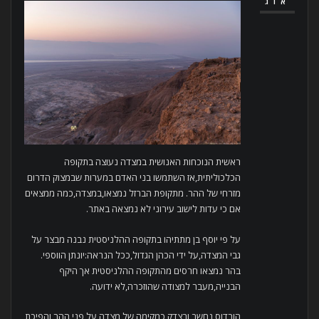
אוג
ראשית הנוכחות האנושית במצדה נעוצה בתקופה
הכלכוליתית,אז השתמשו בני האדם במערות שבמצוק הדרום
מזרחי של ההר. מתקופת הברזל נמצאו,במצדה,כמה ממצאים
אם כי עדות לישוב עירוני לא נמצאה באתר.
על פי יוסף בן מתתיהו בתקופה ההלניסטית נבנה מבצר על
גבי המצדה,על ידי הכהן הגדול,ככל הנראה:יונתן הווספי.
בהר נמצאו חרסים מהתקופה ההלניסטית אך היקף
הבנייה,מעבר למצודה שהוזכרה,לא ידועה.
הורדוס נחשב,ובצדק,כמקימה של מצדה על פני ההר והפיכת