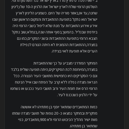
ב – 66 לפנה"ס פורץ מרד בארץ ישראל נגד השלטון הרומי.
השלטון הרומי שולח לארץ ישראל את הלגיון ה-10 שלו,ליגיון
שחנה,עד אז,באזור סוריה של היום. כשמגיע הליגיון לארץ
ישראל הוא נתקל בתופעת ההתאבדות והמקום הראשון שבו
אירע אירוע התאבדות על מנת שלא ליפול בשבי הרומי היה
ביודפת שבגליל. בהמשך,בסוף אותה שנה,בגמלא,שוב נתקל
הצבא הרומי בתופעת ההתאבדות ובשני המקרים,כמו גם
במצדה,ההתאבדות ההמונית לא היתה הגורם לנפילת
הערים אלא תופעת לואי בצידה.
המחקר המודרני מצביע על כך שההתאבדות
במצדה,המיוחסת לכת הסיקריקים,היתה תופעה שולית בלבד
וגם כי הסקריקים היוו כחמישית מתושבי העיר הנצורה. ככל
הנראה מצדה נפלה ללא קרב על הפתח שבו אייל הניגוח
הרומי הרס את חומת העיר ורוב תושבי העיר נכנעו או נשחטו
על ידי הלגיון כשנכנס לעיר.
כמות המתאבדים שמתאר יוסף בן מתתיהו לא אוששה
מחקרית ובמחקר נמצאו כ- 20 גופות של תושבי מצדה שמתו
מוות ישיר מהליך הכיבוש הרומי ולא 900,מתאבדים, כפי
שמתאר בן מתתיהו.