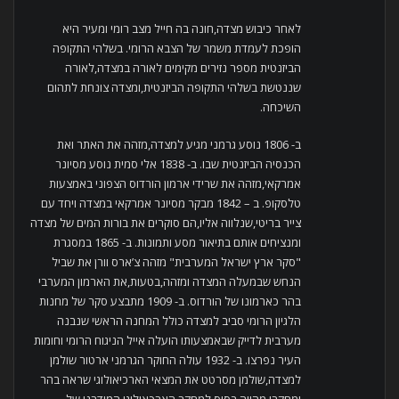
לאחר כיבוש מצדה,חונה בה חייל מצב רומי ומעיר היא
הופכת לעמדת משמר של הצבא הרומי. בשלהי התקופה
הביזנטית מספר נזירים מקימים לאורה במצדה,לאורה
שננטשת בשלהי התקופה הביזנטית,ומצדה צונחת לתהום
השיכחה.
ב- 1806 נוסע גרמני מגיע למצדה,מזהה את האתר ואת
הכנסיה הביזנטית שבו. ב- 1838 אלי סמית נוסע מסיונר
אמרקאי,מזהה את שרידי ארמון הורדוס הצפוני באמצעות
טלסקופ. ב – 1842 מבקר מסיונר אמרקאי במצדה ויחד עם
צייר בריטי,שנלווה אליו,הם סוקרים את בורות המים של מצדה
ומנציחים אותם בתיאור מסע ותמונות. ב- 1865 במסגרת
"סקר ארץ ישראל המערבית" מזהה צ’ארס וורן את שביל
הנחש שבמעלה המצדה ומזהה,בטעות,את הארמון המערבי
בהר כארמונו של הורדוס. ב- 1909 מתבצע סקר של מחנות
הלגיון הרומי סביב למצדה כולל המחנה הראשי שנבנה
מערבית לדייק שבאמצעותו הועלה אייל הניגוח הרומי וחומות
העיר נפרצו. ב- 1932 עולה החוקר הגרמני ארטור שולמן
למצדה,שולמן מסרטט את המצאי הארכיאולוגי שראה בהר
ומחקרו מהווה בסיס למחקר הארכאולוגי המודרני של