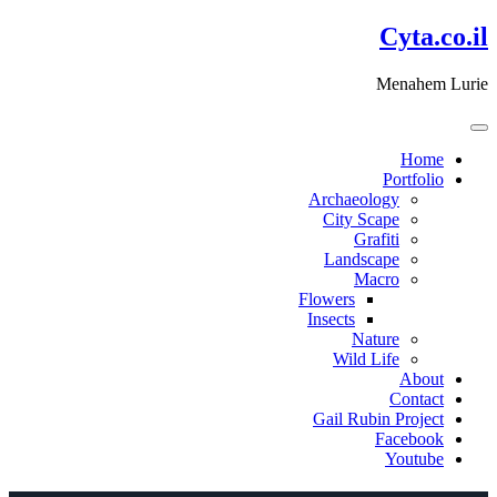
דלג
Cyta.co.il
לתוכן
Menahem Lurie
Home
Portfolio
Archaeology
City Scape
Grafiti
Landscape
Macro
Flowers
Insects
Nature
Wild Life
About
Contact
Gail Rubin Project
Facebook
Youtube