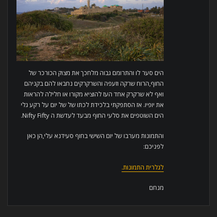
הים סער לו והתרומם גבוה מלחכך את מצוק הכורכר של
החוף,הרוח שרקה וזעפה והשרקרקים נחבאו להם בקניהם
ואף לא שרקרק אחד העז להוציא מקורו או חלילה להראות
את יופיו. אז הסתפקתי בלכידת לכתו של של יום על רקע גלי
הים השוטפים את סלעי החוף מבעד לעדשת ה Nifty Fifty.
והתמונות מערבו של יום השישי בחוף סעידנא עלי,הן כאן
לפניכם:
לגלרית התמונות.
מנחם