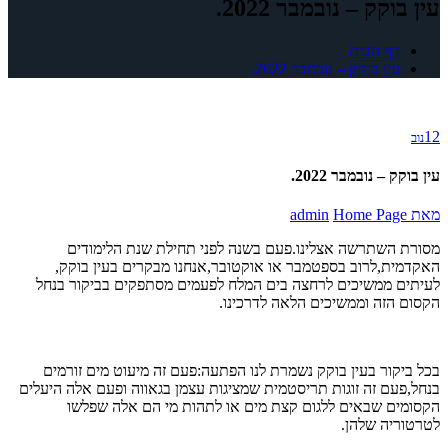
עין בוקק – נובמבר 2022.
דף הבית
עין בוקק – נובמבר 2022.
12
נוב
עין בוקק – נובמבר 2022.
מאת
Home Page
admin
מסורת השתרשה אצלינו.פעם בשנה לפני תחילת שנת הלימודים
האקדמית,לרוב בספטמבר או אוקטובר,אנחנו מבקרים בעין בוקק,
לעיתים ממשיכים לרחצה בים המלח לפעמים מסתפקים בביקור בנחל
הקסום הזה וממשיכים הלאה לדרכינו.
בכל ביקור בעין בוקק נשמרת לנו הפתעה:פעם זה מיעוט מים זורמים
בנחל,פעם זה זוגות תריסטמית שמציגות עצמן בגאווה ופעם אלה היעלים
הקסומים שבאים ללגום קצת מים או לתהות מי הם אלה שפלשו
לטרטוריה שלהן.