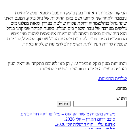
הביקור המסורתי האחרון בעין בוקק התעכב קימעא ופלש לתחילת
נובמבר ולאחר שני אירועי גשם באגן ההיקוות של נחל בוקק. הפעם ראינו
שינוי גדול בנחל:צמחיה ירוקת עלווה שולטת בערוץ ומאות מפלוני מים
גולשים מערבה של עבר השפך בים המלח. בשעת הבוקר שביקרנו בנחל
הוא היה שומם מאדם והיתה לנו הזדמנות אינטימית ליהנות מזיו מימיו
מהמפלונים המפכפכים להם וגם מהמפל הגדול שבסוף המסלול,הזדמנות
שנוצלה לרווית העין ולתת תשומת לב לתמונות שנלקחו באתר.
והתמונות מעין בוקק נובמבר 22’, הן כאן לפניכם בתקווה שמראה העין
והחוויה העמוקה ממנו גם מופיעים בסיפורי התמונות.
לגלרית התמונות.
מנחם.
חיפוש
חיפוש
משחק בהטיית מישור הפוקוס – נמל יפו וחוף דור הבונים.
סובב דרום הארץ – יולי 2026.
אדוננו עלי – חוף הרצליה יולי 2026.