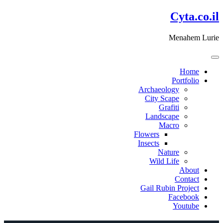
דלג
Cyta.co.il
לתוכן
Menahem Lurie
Home
Portfolio
Archaeology
City Scape
Grafiti
Landscape
Macro
Flowers
Insects
Nature
Wild Life
About
Contact
Gail Rubin Project
Facebook
Youtube