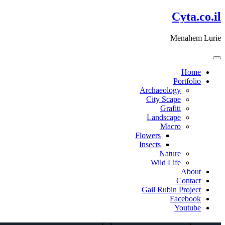
דלג
Cyta.co.il
לתוכן
Menahem Lurie
Home
Portfolio
Archaeology
City Scape
Grafiti
Landscape
Macro
Flowers
Insects
Nature
Wild Life
About
Contact
Gail Rubin Project
Facebook
Youtube