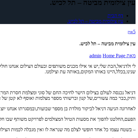
עין צילומית מביטה – תל לכיש.
דף הבית
עין צילומית מביטה – תל לכיש.
5
אוק
עין צילומית מביטה – תל לכיש.
מאת
Home Page
admin
לי ולדניאל,הבת שלי,יש אי אילו מכנים משותפים ובעולם הצילום אנחנו חו
שנינו,בכלל,היינו באותו המקום,באותה עת וצילמנו.
דניאל נכנסה לעולם בצילום הישר לחיכה החם של סוני ומצלמת חסרת המר
ותיק,כבר כמה עשורים,של קנון וברשותי מספר מצלמות ואוסף לא קטן של ע
לאחרונה הגיעה דניאל לביקור מולדת בן מספר שבועות,ובמסגרתו אנחנו יו
הפעם,החלטנו להפוך את מסעות הטיול המצולמים לפרויקט משותף שבו חל
– בשטח עצמו כל אחד חופשי לצלם מה שנראה לו ואין מגבלה לכמות הצילומ