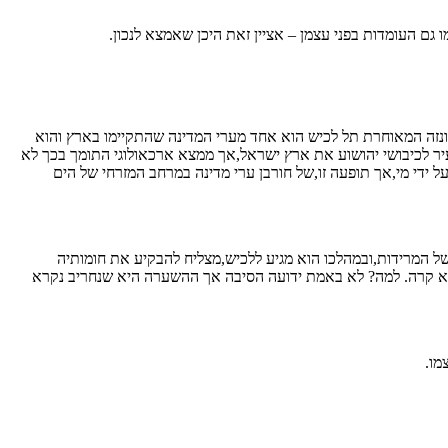
ם העומדות בפני עצמן – אציין זאת היכן שאמצא לנכון.
זה המאוחרת תל לכיש הוא אחד מערי המדינה שהתקיימו בארץ והוא
ינה שבלכיש חרבה. תחילה יחסו את חורבן העיר לכיבושי יהושוע את ארץ ישראל,אך ממצא ארכאולוגי התומך בכך לא
 ידי מי,אך תופעה זו,של חורבן ערי מדינה במרחב המזרחי של הים
י של המרידות,ובמהלכו הוא מגיע ללכיש,מצליח להבקיע את חומותיה
 לא קרה. למה? לא באמת ידועה הסיבה אך ההשערה היא שנחריב נקרא
מו.