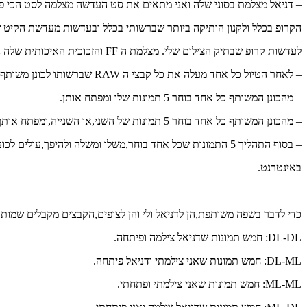
– דניאל מצלמת בסוני שלה ואני מתאים את סט העדשה מצלמה לסט הכי פש
הקרופ בכלל ולקנון הותיקה ביותר שברשותי בכלל ובעדשות מעדשת הקיט ש
לעדשות קרופ שבתיק הצילום שלי. מצלמת ה FF והזכוכית האיכותית שלה נשארים מאחור בבית.
– לאחר הטיול כל אחד מעלה את כל קבצי ה RAW שברשותו לכונן משותף.
– מהכונן המשותף כל אחד בוחר 5 תמונות שלו ומפתח אותן.
– מהכונן המשותף כל אחד בוחר 5 תמונות של השני,או השנייה,ומפתח אותן.
– בסוף התהליך 5 התמונות שכל אחד בוחר,משלו ומשלה ולהיפך,עולים לכונן המשותף,ומשם עולים לפרסום
באינטרנט.
כדי לדבר בשפה משותפת,הן לדניאל ולי והן לצופים,הקבצים מקבלים שמות ק
DL-DL: חמש תמונות שדניאל צילמה ופיתחה.
DL-ML: חמש תמונות שאני צילמתי ודניאל פיתחה.
ML-ML: חמש תמונות שאני צילמתי ופתחתי.