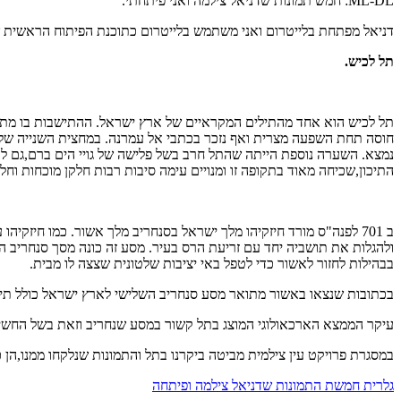
ML-DL: חמש תמונות שדניאל צילמה ואני פיתחתי.
דניאל מפתחת בלייטרום ואני משתמש בלייטרום כתוכנת הפיתוח הראשית של
תל לכיש
.
תל לכיש הוא אחד מהתילים המקראיים של ארץ ישראל. ההתישבות בו מתק
נמצא. השערה נוספת הייתה שהתל חרב בשל פלישה של גויי הים ברם,גם לתיא
התיכון,שכיחה מאוד בתקופה זו ומנויים עימה סיבות רבות חלקן מוכחות וח
ב 701 לפנה"ס מורד חיזקיהו מלך ישראל בסנחריב מלך אשור. כמו חיזק
ולהגלות את תושביה יחד עם זריעת הרס בעיר. מסע זה כונה מסך סנחריב 
בבהילות לחזור לאשור כדי לטפל באי יציבות שלטונית שצצה לו מבית.
בכתובות שנצאו באשור מתואר מסע סנחריב השלישי לארץ ישראל כולל תיא
עיקר הממצא הארכאולוגי המוצג בתל קשור במסע שנחריב וזאת בשל החשיב
במסגרת פרויקט עין צילמית מביטה ביקרנו בתל והתמונות שנלקחו ממנו,הן כ
גלרית חמשת התמונות שדניאל צילמה ופיתחה