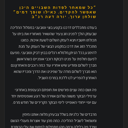
״כל שמאחר לפדות השבויים היכן
שאפשר להקדים, כאילו שופך דמים״
שולחן ערוך, יורה דעה רנ״ב
בעודנו מתכללים דרכנו בקטע בוצי וטובעני במסלול ההליכה
שבעמק הולך לפנינו זוג צעיר שהשאיר מאחוריו את ביתו על
תכולתו ויושביו ויצא לעמק השלום לשעת איכות. כמונו
מתכלל הזוג את דרכו במקטע הבוצי של העמק על מנת
להימנע,ככל הניתן,מלמלא רגלים בבוץ דביק וטובעני. מפעם
לפעם חולפת על פנינו דבוקת רוכבי אופניים כשהראשון
מברך לשלום ומודיע שיש אחריו עוד כמה רוכבים והאחרון:גם
הוא מברך לשלום מודה על שפינינו את הדרך ומכריז שהוא
האחרון להפריע לנו ללכת במרכז השביל.
פה ושם כמה עצים פורשים את חופתם הנעטפת באחרוני
ערפילי הבוקר משווה שלהם אווירה של רוגע ואופטימיות יחד
עם יופי ייחודי האופייני לימי הבוקר הקרירים של חודש מרס.
מרבדים של כלניות בשלל צבעיהן מלווה אותנו מימין
ומשמאל לשביל ההליכה. כמה מהן עוד אוצרות מעגלי הגשם
שירד פה בלילה וכמה מהן מתחילות לפתוח את עלי הכותרת