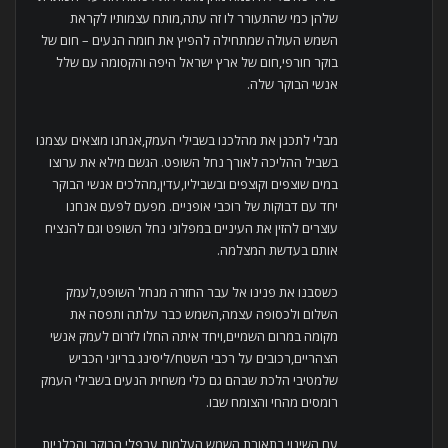
שלהן כמי שהתעורר לו זה עתה,מותח עצמותיו לקראת
השמש העולה שמתחילה להפיץ את חומה הנעים – חום של
בוקר חורפי,חום של ארץ ישראל היפה והקסומה עם שלל
אנשי הבוקר שלה.
מבלי לתכנן את מהלכנו בשבילי העמק,אנחנו מוצאים עצמנו
בשביל ההליכה לאורך נחל השופט. הגשם מילא את ערוצו
במים שוצפים וקוצפים ובשביליו,עדין,מהלכים אנשי הבוקר
יחד עם דבוקות של רוכבי אופניים. מפעם לפעם אנחנו
עוצרים להזין את העיניים במפלוני נחל השופט וגם להנציח
אותם בעדשת המצלמה.
כשסבנו את פנינו אל עבר החזרה מנחל השופט,לעמק
השלום ולכסופה עצמה,השמש כבר עלתה ותפסה את
מקומה במרום השמיים,ויחד איתה החלו לזרום לעמק אנשי
הצהריים,רכובים על רכבי השטח/ליסינג בריוני הכביש
שלמטיבי הלכת שבהם גם כלי משחית הנעים בשבילי העמק
רומסים מהחי והצומח שבו.
עם השינוי בתאורת השמש,העלמות ערפלי הבוקר והכלניות