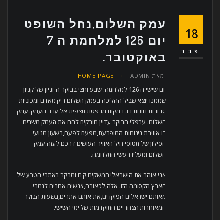
עמק השלום,נחל השופט
18
יום 126 למלחמת ה 7
פבר
באוקטובר.
מאת
ADMIN
HOME PAGE
יום שישי ה 126 למלחמה. שבע וחצי בבוקר החניון של קניון
שממנו יוצא שביל ההליכה בעמק השלום ריק מאדם ומכוניות
סבורות חונות בו. במקום מרפסת תצפית אל עבר העמק. עמק
השלום. ערפלי הבוקר עדיין חובקים להם את העמק משרים
בו אווירת נינוחות המופרעת,מפעם לפעם,בשעון מנועי
הסילון של מטוסי חיל האוויר העושים דרכם לעזה.עמק
השלום ומעליו רעשי המלחמה.
אני אוהב את הישראלי המשקים קום ומבקר באתרי הטבע של
הארץ הקסומה הזו. אלה,לכאורה,אנשים אחרים לגמרי
מאותם ישראלים הפוקדים,את אותם אתרים,בשעות הבוקר
המאוחרות הצהריים המוקדמות של ימי השישי.