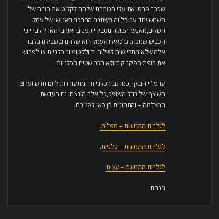
שכבר פרסו את עלי הכותרת שלהם לקלוט את חומה של
השמש,יחד עם כל זה משתנה ההרכב האנושי של עמק
השלום,מאנשי הבוקר מסבירי הפנים ואוהבי הארץ לבריוני
הכביש שמנהגים כאילו העמק הוא שלהם ובשבילם בלבד
אלה שלא מתביישים לשלוח יד ולקטוף זר כלניות או לפרוש
את חופת הפיקניק דווקא בלב שטיח הכלניות…
ערפליי הבוקר,כמו גם הכלניות המתעוררות ליום חדש וערוצו
השוצף של נחל השופט,כל אלה הונצחו גם בעדשת
המצלמה – והתמונות הן כאן לפניכם:
לגלרית התמונות – מפלים.
לגלרית התמונות – כלניות.
לגלרית התמונת – עצים.
מנחם.