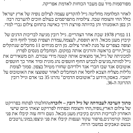
מפורסמות מיד עם מעבר הכוחות לאדמת אפריקה.
לאחר המלחמה מחליטה גייל להקדיש עצמה לצילום נופיה של ארץ ישראל
כולל החי והצומח שבה. צילומיה מתפרסמים בעולם וזוכים להערכה רבה
הן בפן האומנותי והן בהיותה פורצת דרך כאישה בתחום צילום גברי למדי.
11 במרץ 1978 שבת אחר הצהריים. גייל רובין מגיעה לבריכות הדגים של
קיבוץ מעגן מכאל. היא תופסת, לעצמה,עמדת תצפית סמוך לחוף הים
וצופה בצפרים על מנת לאתר צילום. מן הים מגיחים 11 מחבלים שנתקלים
בגייל,יורים בראשה והורגים אותה במקום. המחבלים מנסים לפרוץ
למכוניתה של גייל,אך מוצאים אותה קטנה מידי עבורם. הם משאירים את
גייל למותה,מגיעים לכביש החוף חוטפים נהג מונית ומיד אחר כך חוטפים
אוטובוס אגד שבו חברי אגד וילדיהם שחזרו מטיול בצפון. סמוך לצומת
גלילות מצליח הצבא לחסל את המחבלים לאחר שפוצצו את האוטובוס על
יושביו. באסון,הידוע כ"אוטובוס הדמים" נהרגו 35 בני אדם וגייל רובין
ההרוגה ה-36.
מתוך הערכה לעבודתה של גייל רובין – ולזכרה
:
החלטתי לפתוח בפרויקט
של צילום הארץ,נופיה,החי והצומח ובפתיח לפרויקט יצאתי ביום שישי
האחרון לבריכות הדגים בקיבוץ מעגן מכאל. גשם ורוח עזה קיבלו את פני
וכמה קורמרנים,פרפור עקוד וענפות קיבלו את פני וניצפו,כמוני,נרטבים
בגשם ונאבקים במשבי הרוח.