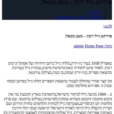
פרויקט גייל רובין – מעגן מכאל.
דף הבית
פרויקט גייל רובין – מעגן מכאל.
20
פבר
פרויקט גייל רובין – מעגן מכאל.
מאת
Home Page
admin
באפריל 1938 בעיר ניו-יורק,נולדה גייל ביתם היחידה של אסתל וג’ונתן
רובין. לאחר סיום לימודיה באוניברסיטת מישיגן,עובדת גייל כעורכת
בהוצאת ספרים בניו-יורק ועוסק,בו בעת,בצילום עיתונאי.
זמן קצר אחרי שהחלה לעבוד בהוצאת הספרים חולה גייל בסרטן ובסוף
שנות ה -60 היא מחלימה ממנו.
ב – 1969 מגיעה גייל לביקור בישראל,מתאהבת בארץ וקובעת בה את
מקום מושבה הקבוע כשהיא עוסקת,לפרנסתה,בצילום עיתונאי. עם פרוץ
מלחמת יום הכיפורים,מצטרפת גייל לכוחות הלוחמים בחזית הדרום ועם
חציית התעלה גייל היתה לאזרח הישראלי הראשון שכף רגלו דורכת
באדמת אפריקה המצרית. גייל שולחת מתמונותיה לאמצעי התקשורת והן