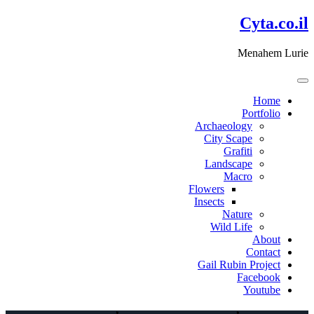
דלג
Cyta.co.il
לתוכן
Menahem Lurie
Home
Portfolio
Archaeology
City Scape
Grafiti
Landscape
Macro
Flowers
Insects
Nature
Wild Life
About
Contact
Gail Rubin Project
Facebook
Youtube