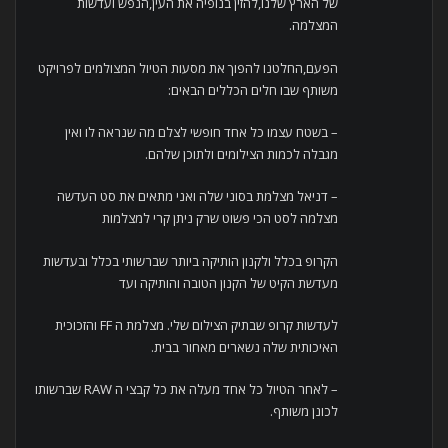
של הארץ שלנו,להזין בנופיה את העין,הנפש ועדשות
המצלמה.
הפעם,החלטנו להפוך את מסעות הטיול המצולמים לפרויקט
משותף שבו חלים הכללים הבאים:
– בשטח עצמו כל אחד חופשי לצלם מה שנראה לו ואין
מגבלה לכמות הצילומים ולתוכן שלהם.
– דניאל מצלמת בסוני שלה ואני מתאים את סט העדשה
מצלמה לסט הכי פשוט שרק ניתן קרי למצלמות
הקרופ בכלל ולקנון הותיקה ביותר שברשותי בכלל ובעדשות
מעדשת הקיט של הקנון הטובה והותיקה ועד
לעדשות קרופ שבתיק הצילום שלי. מצלמת ה FF והזכוכית
האיכותית שלה נשארים מאחור בבית.
– לאחר הטיול כל אחד מעלה את כל קבצי ה RAW שברשותו
לכונן משותף.