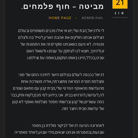
21
מביטה – חוף פלמחים.
אוג
מאת
ADMIN
HOME PAGE
לי ולדניאל,הבת שלי,יש אי אילו מכנים משותפים ובעולם
הצילום אנחנו חולקים את אהבת הארץ,לטייל בה ולצלם
מנופיה. לא פעם כשאנחנו סוקרים זה את התמונות של
זו,ולהיפך, ויוצא לנו לצחקק על עצמנו ולשאול האם
שנינו,בכלל,היינו באותו המקום,באותה עת וצילמנו.
דניאל נכנסה לעולם בצילום הישר לחיכה החם של סוני
ומצלמת חסרת המראה מתוצרתה,אליה משודכת אחת
מהעדשות מהאוסף הפרטי שלי,מבית קנון עם מתאם שגורם
לה,לעדשה,להרגיש בבית. אני,כידוע למי מכם,לקוח ותיק,כבר
כמה עשורים,של קנון וברשותי מספר מצלמות ואוסף לא קטן
של עדשות מבית היוצר הזה.
לאחרונה הגיעה דניאל לביקור מולדת בן מספר
שבועות,ובמסגרתו אנחנו יוצאים,מידי שבוע,לאחד מאתריה