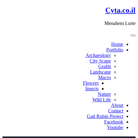
דלג
Cyta.co.il
לתוכן
Menahem Lurie
Home
Portfolio
Archaeology
City Scape
Grafiti
Landscape
Macro
Flowers
Insects
Nature
Wild Life
About
Contact
Gail Rubin Project
Facebook
Youtube