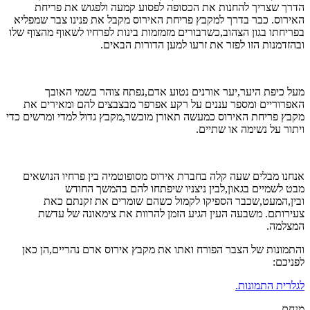
הדרך שצריך להחנות את הכסופה לפסוע קמעה ולפגוש את פריחת
האירוס. כבר בדרך למקבץ פריחת האירוס מקבל את פנינו צבר שמפליא
בפריחתו בגון הצהוב,כשדבורים מזמזמות בינות לפרחיו לשאוף מהצוף שלו
ובהזדמנות הזו לפזר את זרעו למען הדורות הבאים.
מעל כיפת היער,יער אורנים נטוע אדם,נפתח צוהר בשמי האובך
האפרוריים ומספר עננים על רקע אפרפר מבצבצים להם ומאירים את
מקבץ פריחת האירוס כמעשה תאורן מוכשר,מקבץ גדול למדי ומרשים כדי
ויתור על נשימה או שתיים.
אנחנו מבלים שעה קלה בחברת אירוס מסופוטמיה בין פרחיו הנושאים
מבט לשמיים בגאון,לבין ניצניו שיפתחו להם בהמשך החודש
ובין,המעט,שכבר הספיקו לקמול כשהם שומרים את זקנתם כאת
צעירותם. משבעה העין הגיע הזמן להרוות את צימאונה של עדשת
המצלמה.
והתמונות של הצבר הפורח ואתו את מקבץ אירוס ארם נהריים,הן כאן
לפניכם:
לגלרית התמונות.
מנחם.