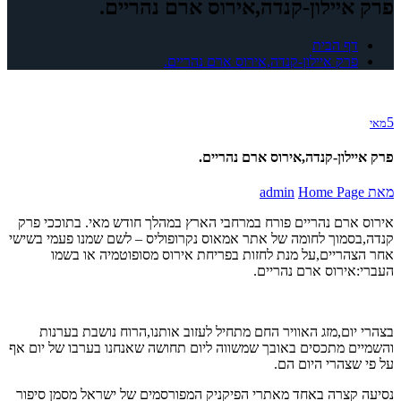
פרק איילון-קנדה,אירוס ארם נהריים.
דף הבית
פרק איילון-קנדה,אירוס ארם נהריים.
5
מאי
פרק איילון-קנדה,אירוס ארם נהריים.
מאת
Home Page
admin
אירוס ארם נהריים פורח במרחבי הארץ במהלך חודש מאי. בתוככי פרק
קנדה,בסמוך לחומה של אתר אמאוס נקרופוליס – לשם שמנו פעמי בשישי
אחר הצהריים,על מנת לחזות בפריחת אירוס מסופוטמיה או בשמו
העברי:אירוס ארם נהריים.
בצהרי יום,מזג האוויר החם מתחיל לעזוב אותנו,הרוח נושבת בערנות
והשמיים מתכסים באובך שמשווה ליום תחושה שאנחנו בערבו של יום אף
על פי שצהרי היום הם.
נסיעה קצרה באחד מאתרי הפיקניק המפורסמים של ישראל מסמן סיפור