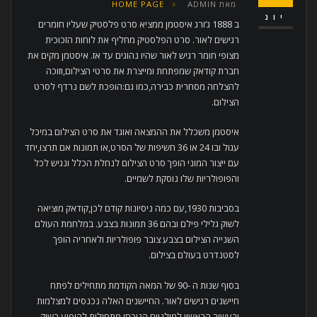
מאת
ADMIN
HOME PAGE
יונ
ב 1888 ג’ורג איסטמן ממציא סרט פלסטיק שעליו חומרים
רגישים לאור. סרט הפלסטיק מחליף את לוחות הזכוכית
מצופי חומר רגיש לאור שהיו נהוגים עד אז. איסטמן מקים את
חברת קודאק שמפתחת ומייצרת את סרטי הצילום,וזוכה
להצלחה מסחרית כבירה,כמו גם:הופכת לשם נרדף לסרט
הצילום.
איסטמן משכלל את ההמצאה ואוגד את סרט הצילום במיכל
עגול ובו 24 או 36 חשיפות של הסרט,או תמונות אם תרצו,יחד
עם ייצור המוני הופך סרט הצילום לנחלת הכלל ונגיש לכל
והפופולריות שלו נוסקת לשמיים.
בסביבות 1930,עם כמה ניסיונות קודם לכן,קודאק מוציאה
לשוק גלילי פילם ובהם 36 תמונות בצבע. במלחמת העולם
השנייה הצילום בצבע צובר פופולריות ולאחריה הופך
לסטנדרט בעולם בצילום.
בסוף שנות ה -90 של המאה הקודמת מתחילים לפתח
חיישנים רגישים לאור. החיישנים האלה נכנסים למצלמות
ובעשור הראשון למילניום הנוכחי מתחילות להופיע בשוק