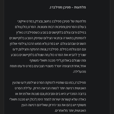
מלתעות – סטיבן ספילברג
.
מלתעות של סטיבן ספילבג נחשב,ובצדק,כסרט אייקוני
בעולם הסרטים,ומסיבות רבות ומגוונות. הסרט,כולו,צולם
בפילם ורובו צולם בלוקישונים בטבע כשספילברג נאלץ
להסתפק בתאורה ובתנאי הצילום שסיפק הטבע בלוקיישונים
השונים שבהם צולם. יש בסרט,ולא ממש הרבה,צילומי אולפן
וגם הם צולמו בפילם. ספילברג,וצוות ההפקה והצילום,ידעו
שצריך להביא את הסרט כולו,מה שצולם בלוקיישונים בטבע
ומה שצולם באולפן,לידי מכנה ויזואלי משותף
אחד,אחרת:הצופה יוטרד משנויי הצבעים בסרט ודעתו תוסח
מהעלילה.
ספילברג,כמו גם שותפיו להפקת הסרט וצילומו,ידעו שהעין
האנושית רגישה יותר לטווח הנראה הירוק. עלילת הסרט
ברובה המכריע היא בים וסביבתו,וגם סצנות אולפניות או
כאלה שלא קשורות ישירות לממד הימי,לכולן יש מכנה ויזואלי
משותף:יש בהם את גוני הירוק שאליהם רגישה העין
האנושית,יותר מלאחרים.