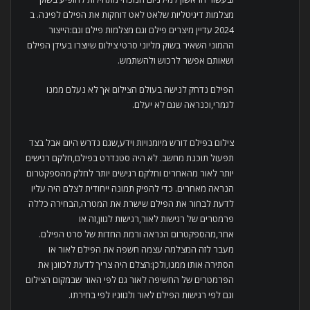
מצלמות דיגיטליות שלאט לאט דוחקות את הפילם לפינה. ב
2024 עדיין מיצרים פילם וגם מצלמות פילם וגם:הייצור
ההמוני השאיר בשוק מליוני סרטי צילום שיוצרו בעידן הפילם
ושאותם אפשר לרכוש ולהשתמש.
הפילם נדחק לנישה בעולם הצילום אך לא נעלם ממנו
לגמרי,וכנראה שגם לא יעלם.
צילום בפילם דורש מיומנויות וידע,שגם נדרש היום אבל בצד
תפעול תוכנת מחשב. לא היה סטנדרט בפילם,חלקם רגישים
יותר לאור מהאחרים וחלקם רגישים יותר לחלק מהספקטרום
הנראה מאחרים. כדי להפיק תמונה ייחודית לצלם היה עליו
לדעת לבחור את הפילם שישרת את המטרה,הבחירה כללה
פרמטרים של רגישות לאור,רגישות לגוון,זה או
אחר,מהספקטרום הנראה ורמת החדות של סרט הפילם.
מעבר לזה המצלמה עצמה חשפה את הפילם לאור או
הסתירה אותו ממנו,ולכן:הצלם היה צריך לדעת לכוונן את
הפרמטרים של החשיפה לאור גם לפי האור שבמקום הצילום
וגם לפי רגישות הפילם לאור ולגווניו לפי בחירתו.