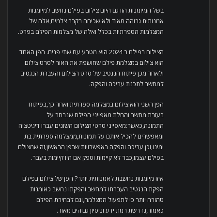
בשל המיומנות הזו גם היום צילום בפילם נחשב למיומנות
אמנותית גבוהה מאוד ולא שכיחה בקרב צלמים,אלה של
המצלמות הספרתיות בכלל ואלה של מצלמות הפילם בפרט.
הצילום בפילם ב 2024 הוא מטבע עם שתי פנים. הפן האחד
הוא צילום במצלמת פילם שחושפת את האור לסרט צילום
ולאחר מכן פיתוח הנגטיב של סרט הצילום והעברת הנגטיב
למחשב לתכנת עריכה והפקה.
הפן השני הוא צילום במצלמה ספרתית ואחר כך,בפיתוח
בעזרת מחשב והחלת מאפייני הפילם שנבחר על
התמונה,כאשר:מאפייני סרטי הצילום השונים עברו דיגיטציה
ומאפשרים להכיל אותם על תמונות,ממצלמה ספרתית בת
ימינו,וכן עריכה והפקה באפשרויות שבפן הראשון,זה שמצולם
בפילם עצמו,כבר לא קיימות וספק אם היו קיימות בעבר.
איזו מיומנות נחשבת לאמנותית יותר? הפן של צילום בפילם
הפקת הנגטיב העברתו למחשב והפקתו נחשב כאומנות
טהורה יותר כי לתפעול המצלמה,וגם לבחירת הפילם
כאמור,נדרשת רמת ידע וניסיון גבוהים מאוד.