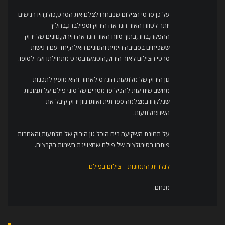
על כן סרטי הצילום שנבחרו לצלם את הסרט,כולו,היו רגישים
יותר לטווח האור הנראה הירוק וספילברג,בהליך
ההפקה,בחר,בתוך טווח האור הנראה הירוק,גוונים של ירוק
ששכיחים בסביבה הימית והגוונים האלה,יחד עם רגישות
סרטי הצילום לאור הירוק,הוטמעו בסרט מתחילתו ועד לסופו.
גון הירוק של מלתעות הונדס לאחור והוא מופץ לתכנות
מחשב שיודעות להכיל פרמטרים של סוגי פילם על תמונות
שנלקחו במצלמה ספרתית ואותו גוון ירוק קיבל את
השם:מלתעות.
על תמונת השקיעה בים הוכל גון הירוק של מלתעות,והאחרות
פותחו בסימולציה של פילם שמצויינת בשמות הקבצים.
לגלרית התמונות – צילום בפילם.
מנחם.