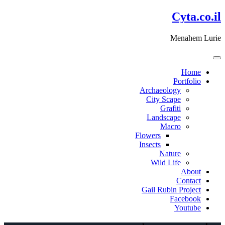
דלג
Cyta.co.il
לתוכן
Menahem Lurie
Home
Portfolio
Archaeology
City Scape
Grafiti
Landscape
Macro
Flowers
Insects
Nature
Wild Life
About
Contact
Gail Rubin Project
Facebook
Youtube