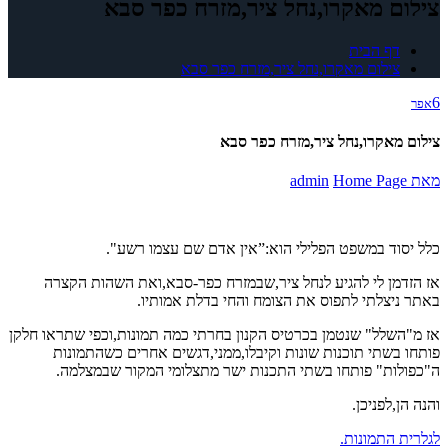
צילום מאקרו,נחל ציר,מזרח כפר סבא
דף הבית
צילום מאקרו,נחל ציר,מזרח כפר סבא
6
אפר
צילום מאקרו,נחל ציר,מזרח כפר סבא
מאת
Home Page
admin
כלל יסוד במשפט הפלילי הוא:”אין אדם שם עצמו רשע".
אז הזדמן לי להגיע לנחל ציר,שבמזרח כפר-סבא,ואת השהות הקצרה
באתר ניצלתי לתפוס את הצומח והחי בדלת אמותיו.
אז מ"השלל" שנטמן בכרטיס הקנון בחרתי כמה תמונות,וכפי שתראו חלקן
פותחו בשתי תוכנות שונות וקיבלו,ממני,דגשים אחרים כשהתמונות
ה"כפולות" פותחו בשתי התכנות ישר מתצלומי המקור שבמצלמה.
והנה הן,לפניכן.
לגלרית התמונות.