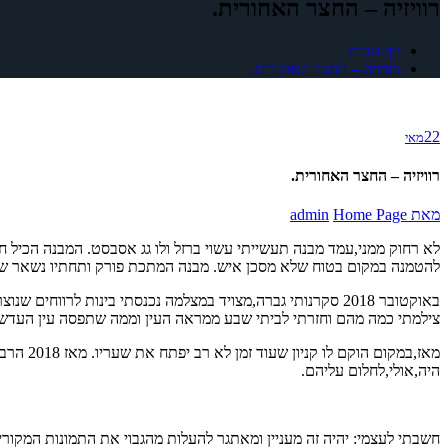
רוויזיה – החצר האחורית.
דף הבית
רוויזיה – החצר האחורית.
22
מאי
רוויזיה – החצר האחורית.
מאת
Home Page
admin
לא רחוק ממני,עמד מבנה תעשייתי עשוי ברזל ולו גג אסבסט. המבנה הכיל ח
להטמנה במקום בטוח שלא מסכן איש. מבנה המתכת פורק ותחתיו נשאר שדה,
באוקטובר 2018 סקרנותי גברה,מצויד במצלמה נכנסתי בינות לרוו
צילמתי כמה מהם וחזרתי לביתי שבע ממראה העין וממה שתפסה עין העדש
היה,אולי,לחלום עליהם.
חשבתי לעצמי: יהיה זה מעניין ומאתגר להעלות מהגבוי את התמונות המקוריות,קבצי ה RAW הלא מעובדים,ולפתח אותם מחדש בטכנולוגיה של 2023 שאליה מתווסף הידע וה