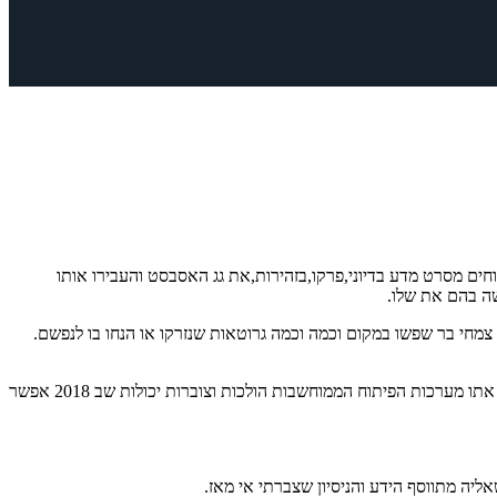
חים מסרט מדע בדיוני,פרקו,בזהירות,את גג האסבסט והעבירו אותו
שה בהם את שלו.
י מיני צמחי בר שפשו במקום וכמה וכמה גרוטאות שנזרקו או הנחו בו לנפשם.
מאז,במקום הוקם לו קניון שעוד זמן לא רב יפתח את שעריו. מאז 2018 הרבה השתנה. עולם הצילום הולך ומתפתח בתחום מצלמות חסרות המראה,ויחד אתו מערכות הפיתוח הממוחשבות הולכות וצוברות יכולות שב 2018 אפשר