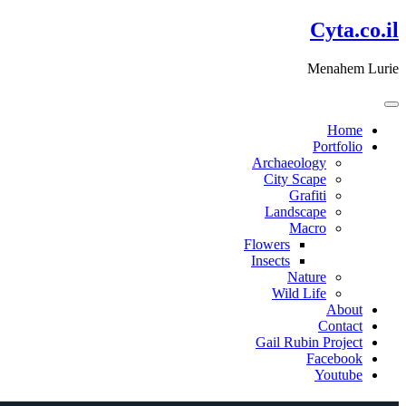
דלג
Cyta.co.il
לתוכן
Menahem Lurie
Home
Portfolio
Archaeology
City Scape
Grafiti
Landscape
Macro
Flowers
Insects
Nature
Wild Life
About
Contact
Gail Rubin Project
Facebook
Youtube