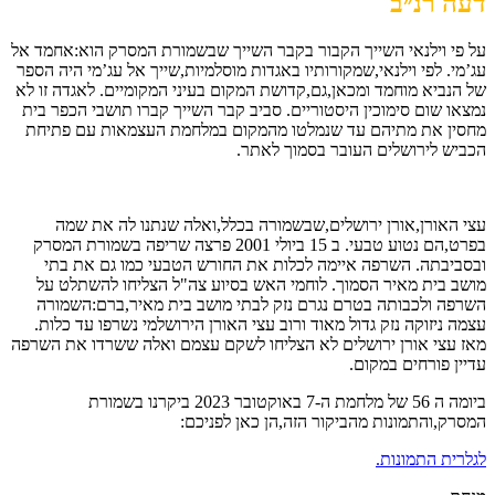
דעה רנ״ב
על פי וילנאי השייך הקבור בקבר השייך שבשמורת המסרק הוא:אחמד אל
עג’מי. לפי וילנאי,שמקורותיו באגדות מוסלמיות,שייך אל עג’מי היה הספר
של הנביא מוחמד ומכאן,גם,קדושת המקום בעיני המקומיים. לאגדה זו לא
נמצאו שום סימוכין היסטוריים. סביב קבר השייך קברו תושבי הכפר בית
מחסין את מתיהם עד שנמלטו מהמקום במלחמת העצמאות עם פתיחת
הכביש לירושלים העובר בסמוך לאתר.
עצי האורן,אורן ירושלים,שבשמורה בכלל,ואלה שנתנו לה את שמה
בפרט,הם נטוע טבעי. ב 15 ביולי 2001 פרצה שריפה בשמורת המסרק
ובסביבתה. השרפה איימה לכלות את החורש הטבעי כמו גם את בתי
מושב בית מאיר הסמוך. לוחמי האש בסיוע צה"ל הצליחו להשתלט על
השרפה ולכבותה בטרם נגרם נזק לבתי מושב בית מאיר,ברם:השמורה
עצמה ניזוקה נזק גדול מאוד ורוב עצי האורן הירושלמי נשרפו עד כלות.
מאז עצי אורן ירושלים לא הצליחו לשקם עצמם ואלה ששרדו את השרפה
עדיין פורחים במקום.
ביומה ה 56 של מלחמת ה-7 באוקטובר 2023 ביקרנו בשמורת
המסרק,והתמונות מהביקור הזה,הן כאן לפניכם:
לגלרית התמונות.