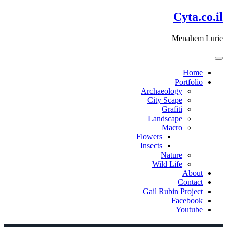
דלג
Cyta.co.il
לתוכן
Menahem Lurie
Home
Portfolio
Archaeology
City Scape
Grafiti
Landscape
Macro
Flowers
Insects
Nature
Wild Life
About
Contact
Gail Rubin Project
Facebook
Youtube