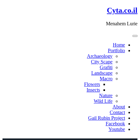
דלג
Cyta.co.il
לתוכן
Menahem Lurie
Home
Portfolio
Archaeology
City Scape
Grafiti
Landscape
Macro
Flowers
Insects
Nature
Wild Life
About
Contact
Gail Rubin Project
Facebook
Youtube