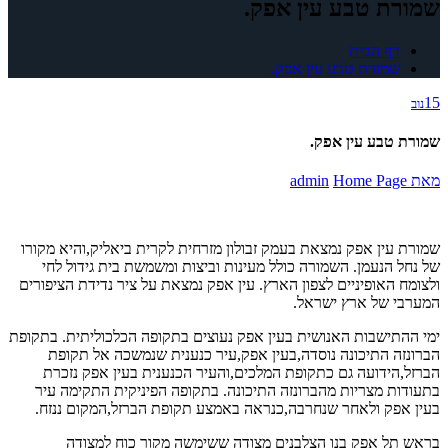
שמורת טבע עין אפק.
דף הבית
שמורת טבע עין אפק.
15
נוב
שמורת טבע עין אפק.
מאת
Home Page
admin
שמורת עין אפק נמצאת בעמק זבולון מזרחית לקרית ביאליק,והיא מקורו
של נחל הנעמן. השמורה כולל מעינות וביצות ומשמשת בית גידול לחי
ולצומח האופיניים לצפון הארץ. עין אפק נמצאת על ציר נדידת הציפורים
המערבי של ארץ ישראל.
ימי ההתישבות האנושית בעין אפק נעוצים בתקופה הכלכוליתית. בתקופת
הברונזה התיכונה נוסדה,בעין אפק,עיר כנענית שנמשכה אל תקופת
הברזל,הידועה גם כתקופת המלכים,והעיר הכנענית בעין אפק נזכרת
בתעודות מצריות מהברונזה התיכונה. בתקופה הפיניקית התקימה עיר
בעין אפק ולאחר שנחרבה,כנראה באמצע תקופת הברזל,המקום ננזח.
בראש תל אפק בנו הצלבנים מצודה ששימשה מקור כוח למצודה