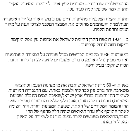
ההוספיטלרית שבכורדי – מערבית לעין אפק. למרגלות המצודה הוקמו
תחנות קמח שסיפקו קמח לעיר עכו.
תחנות הקמח הצלבניות מחליפות ידיים עם כיבוש האזור על ידי האימפריה
העות’מנית,והעותמנים מחזקים את המבצר הצלבני לצרכי הגנה על מקור
המים ותחנות הקמח.
ב – 1924 רוכשת הקרן הקיימת לישראל את אדמות עין אפק ומקימה
במקום חווה לגידול קרפיונים.
במאורעות 1936 מקימים הבריטים מגדל שמירה על המצודה העות’מנית
ואת מי מעיין נחל הארגמן סוכרים ומעבירים לחיפה לצורך קירור תחנת
הכוח שהקימו בנמל חיפה.
בשנות ה- 60 מדינת ישראל שואבת את מי מעינות הנעמן וכתוצאה
משאיבת יתר נגרם נזק כבד לחי ולצומח באתר. עם התגברות המודעות
לשימור החי והצומח בנחלי ארץ ישראל,שאיבת המים הוגבלה ושפיעת
המעינות,כמו גם הביצה חזרו,באופן חלקי שלא כמו בעברם,ועימם שוקם
החי והצומח המקוריים של האתר. שפיעת המעינות וחזרת החי והצומח
לאתר התווסף אליו עדר תיאואים שהיה חלק מהנוף של החי
בעבר,התיאואים משמשים ליצור גבינה כמו גם לשמירה על האיזון
האקולוגי באתר.