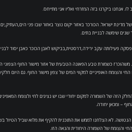
דינת ישראל. הכורכר באזור יקום נוצר באזור שבו פני הים,העתיק,ים תא
 שנים שימשה לבניית בתים.
ה פעילותה עקב ירידה,דרסטית,בביקוש לאבן הכוכר כאבן יסוד לבניי
משהוכרז כשמורת טבע הפאונה הטבעית של אזור מישור החוף הצפוני
י והצומח האופיניים למקווי המים של צפון מישור החוף. גם היום חלקי
לק הזה של השמורה למקום יחודי שבו יש נציגים לחי ולצומח המאפינים
חוף – ומכאן יחודה.
נטושה. לא הצלחנו לממש את התוכנית להקיף את מלוא שביל הטיול בשמ
החי והצומח של השמורה היחודית והנאה הזו.