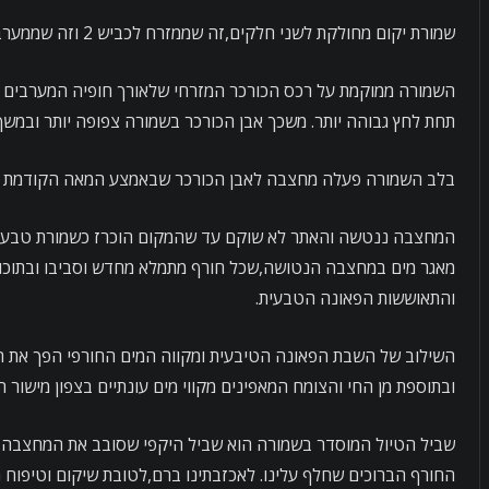
שמורת יקום מחולקת לשני חלקים,זה שממזרח לכביש 2 וזה שממערב לו. אנחנו ביקרנו בזה המזרחי ואליו אני מתייחס.
השמורה ממוקמת על רכס הכורכר המזרחי שלאורך חופיה המערבים של מ
תחת לחץ גבוהה יותר. משכך אבן הכורכר בשמורה צפופה יותר ובמשך
בלב השמורה פעלה מחצבה לאבן הכורכר שבאמצע המאה הקודמת פסק
המחצבה ננטשה והאתר לא שוקם עד שהמקום הוכרז כשמורת טבע. 
מאגר מים במחצבה הנטושה,שכל חורף מתמלא מחדש וסביבו ובתוכו הח
והתאוששות הפאונה הטבעית.
השילוב של השבת הפאונה הטיבעית ומקווה המים החורפי הפך את הח
ובתוספת מן החי והצומח המאפינים מקווי מים עונתיים בצפון מישור ה
שביל הטיול המוסדר בשמורה הוא שביל היקפי שסובב את המחצבה ה
החורף הברוכים שחלף עלינו. לאכזבתינו ברם,לטובת שיקום וטיפוח 