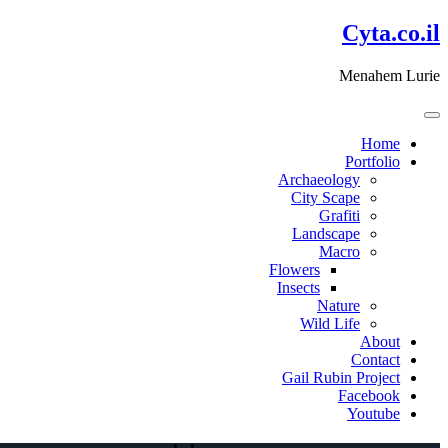
דלג
Cyta.co.il
לתוכן
Menahem Lurie
Home
Portfolio
Archaeology
City Scape
Grafiti
Landscape
Macro
Flowers
Insects
Nature
Wild Life
About
Contact
Gail Rubin Project
Facebook
Youtube