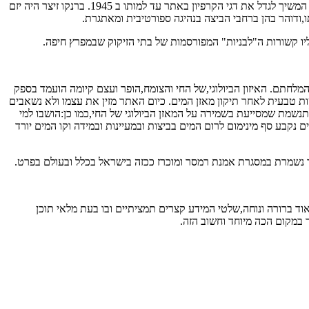
עלה יפה. דגי הקרפיון נסחפו לביצה שסביב ודגי הצלופח המקומיים סעדו מהם לשובע,הכלכליות של המיזם ירדה עד לקו חוסר הכדאיות. למרות זאת זיצר המשיך לגדל את דגי הקרפיון באתר עד למותו ב 1945. ברנקו זיצר היה יזם
תו,ודוהר בהן ברחבי הביצה בנהיגה ספורטיבית ומאתגרת.
יו קשורות ה"לבניות" המפורסמות של בתי הזיקוק שבמפרץ חיפה.
לחתם. האיזון הביולוגי,של החי והצומח,הופר ועצם קיומה הועמד בספק
 טבעית לאחר תיקון מאזן המים. כיום האתר מזין את עצמו ולא נשאבים
לתנשמת שמסייעת בשמירה על המאזן הביולוגי של החי,כמו כן:הושבו למי
קבע סף מינימום לרום המים בביצות ובמעיינות ובמידה וקו המים יורד
וד ברורה ונוחה,שלטי המידע קצרים תמציתיים ובו בעת מלאי תוכן
 במקום הכה מיוחד וחשוב הזה.