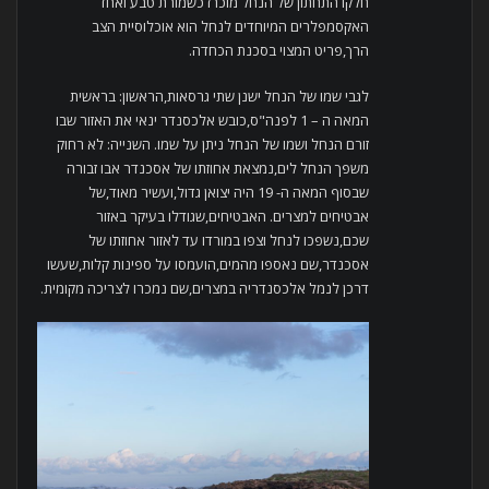
חלקו התחתון של הנחל מוכרז כשמורת טבע ואחד
האקסמפלרים המיוחדים לנחל הוא אוכלוסיית הצב
הרך,פריט המצוי בסכנת הכחדה.
לגבי שמו של הנחל ישנן שתי גרסאות,הראשון: בראשית
המאה ה – 1 לפנה"ס,כובש אלכסנדר ינאי את האזור שבו
זורם הנחל ושמו של הנחל ניתן על שמו. השנייה: לא רחוק
משפך הנחל לים,נמצאת אחוזתו של אסכנדר אבו זבורה
שבסוף המאה ה- 19 היה יצואן גדול,ועשיר מאוד,של
אבטיחים למצרים. האבטיחים,שגודלו בעיקר באזור
שכם,נשפכו לנחל וצפו במורדו עד לאזור אחוזתו של
אסכנדר,שם נאספו מהמים,הועמסו על ספינות קלות,שעשו
דרכן לנמל אלכסנדריה במצרים,שם נמכרו לצריכה מקומית.