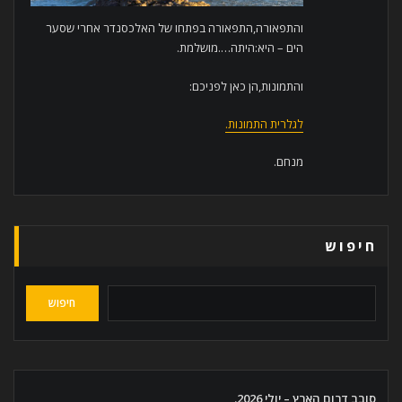
והתפאורה,התפאורה בפתחו של האלכסנדר אחרי שסער
הים – היא:היתה….מושלמת.
והתמונות,הן כאן לפניכם:
לגלרית התמונות.
מנחם.
חיפוש
חיפוש
סובב דרום הארץ – יולי 2026.