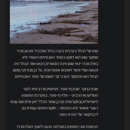
שמו של הנחל בערבית נהגה כנחל אסכנדר ומכאן סביר
שמקור שמו הוא דווקא בסוחר האבטיחים העשיר ולא
באלכסנדר ינאי שמבחינה הסטורית,כיבוש אזור הנחל היה
מעשה שולי וחסר חשיבות אסטרטגית. על כן,סבורתני,ששם
הנחל הוא מהמקור הערבי קרי משמו של סוחר האבטיחים.
שבת בבוקר. שבת,מי סופר, חמישית,או רביעית לסגר
השלישי,או הרביעי – תלוי מי סופר. במערכת המשפט
הישראלית,ובמקורותינו גם כן,שמור הכלל:”אין אדם שם עצמו
רשע" ומאחר ולא נתפסתי – חזקת החפות עומדת גם
לי,בהקשר של הפרת הסגר.
הכסופה ואני,חמושים במצלמה הגענו לשפך האלכסנדר