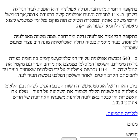
בתקופה הרומית מתרחבת וגדלה אפולוניה והיא הופכת לעיר הגדולה
בשרון. ב- 113 לספירה נפגעת אפולוניה קשה ברעידת אדמה,אך הממשל
הרומי משקם אותה ובמסגרת השיקום הזה מוקם נמל ימי שמשמש ליצוא
מאפולוניה לרומא ולצפון אפריקה.
בתקופה הביזנטית אפולוניה גדלה ומתרחבת.שמה משונה מאפולוניה
לסוזוסה. בעיר מוקמת כנסיה גדולה ואוכלוסיתה מונה רוב נוצרי ומיעוט
שומרוני.
ב – 640 נכבשת אפולוניה על ידי המוסלמים,שמקימים בה חומה בצורה
גדולת מימדים. השלטון המוסלמי מצמצם את מרחב העיר וגם מקטין את
הנמל שבה. ב – 1101 נכבשת אפולוניה על ידי הצלבנים שאוחזים בעיר עד
לתבוסתם הקרב חיטים. לאחר השלטון הצלבני ננטשת העיר לעד.
ביום האחרון של אוגוסט איפשרה רשות הטבע והגנים לשהות בגן הלאומי
אפולוניה עד לשעות הלילה ולצפות את השקיעה על העיר – נצלנו את
האפשרות הזו לבקר באפולוניה ולהינות משעתיו האחרונות של חודש
אוגוסט 2020.
לגלרית התמונות.
מנחם
חיפוש