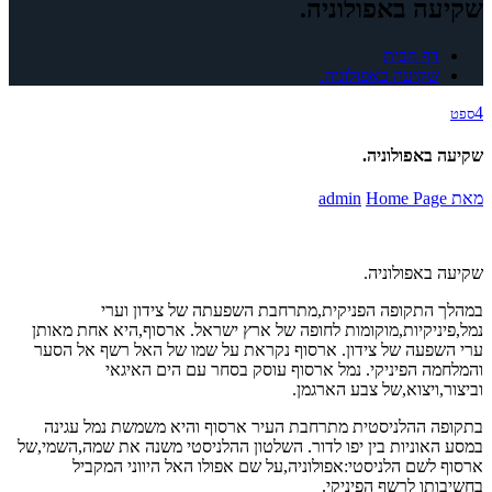
שקיעה באפולוניה.
דף הבית
שקיעה באפולוניה.
4
ספט
שקיעה באפולוניה.
מאת
Home Page
admin
שקיעה באפולוניה.
במהלך התקופה הפניקית,מתרחבת השפעתה של צידון וערי
נמל,פיניקיות,מוקומות לחופה של ארץ ישראל. ארסוף,היא אחת מאותן
ערי השפעה של צידון. ארסוף נקראת על שמו של האל רשף אל הסער
והמלחמה הפיניקי. נמל ארסוף עוסק בסחר עם הים האיגאי
וביצור,ויצוא,של צבע הארגמן.
בתקופה ההלניסטית מתרחבת העיר ארסוף והיא משמשת נמל עגינה
במסע האוניות בין יפו לדור. השלטון ההלניסטי משנה את שמה,השמי,של
ארסוף לשם הלניסטי:אפולוניה,על שם אפולו האל היווני המקביל
בחשיבותו לרשף הפיניקי.