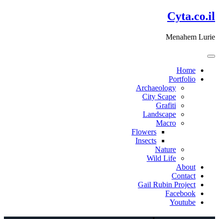
דלג
Cyta.co.il
לתוכן
Menahem Lurie
Home
Portfolio
Archaeology
City Scape
Grafiti
Landscape
Macro
Flowers
Insects
Nature
Wild Life
About
Contact
Gail Rubin Project
Facebook
Youtube