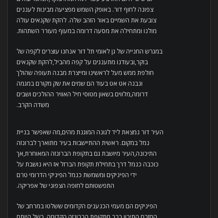
צפונה לחוף דור. באופק השמש מפציעה מבינות לעננים
צובעת את השמיים באור הזהב שלה. להקת שקנאים עולה
מולנו ומתחילה את מסעה דרומה במעוף מעורר השתהות.
במגרש החנייה של גן לאומי תל דור אנחנו עוצרים לקפה של
בוקר,ובעודנו מתענגים על קפה מהביל,להקת שקנאים
חולפת ממש מעל לראשינו ומייצרת מבנה תעופה שהולך
ונבנה אט אט בעוד הם שמים את שק מקורם במגמה
דרומה,מלווים בשאון מטוסי חיל האוויר ההולכים ושבים
משדה הקרב.
העיר דור נמצאת ליד לגונה המוגנת מהים,מה שאפשר בניית
נמל במקום. ראשית ההתיישבות בעיר מתוארך לברונזה
התיכונה,העיר מיושבת גם בתקופת הברונזה המאוחרת,אך
כוכבה כנמל דרך בתחילת תקופת הברזל אז היא נושבת על
ידי הפיניקים ומשמשת כנמל הפיניקי הדרומי טרם
התפשטותם לחופה הצפוני של אפריקה.
הפיניקים הם מעמי הכנענים הקדומים ששלטו במרחב של
המזרח התיכון כבר מתקופת הברונזה הקדומה. בשל היותם