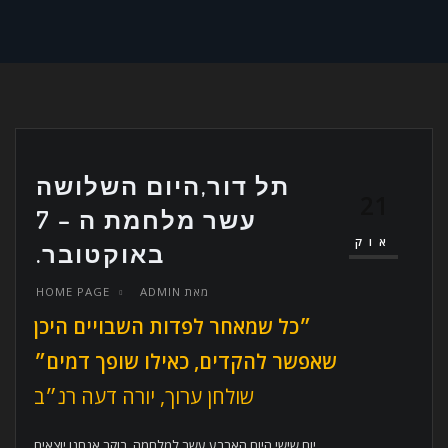
תל דור,היום השלושה
21
עשר מלחמת ה – 7
אוק
באוקטובר.
מאת
ADMIN
HOME PAGE
״כל שמאחר לפדות השבויים היכן
שאפשר להקדים, כאילו שופך דמים״
שולחן ערוך, יורה דעה רנ״ב
יום שישי היום הארבע עשר למלחמה. בוקר,אנחנו יוצאים