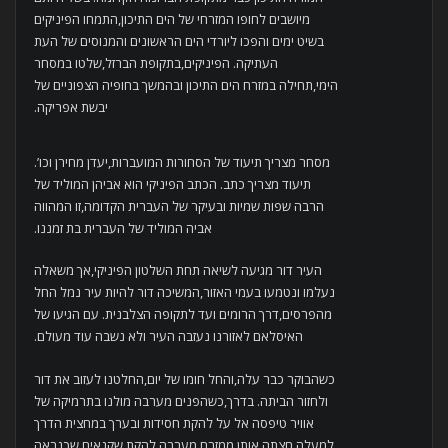
מיושבים לחופו המזרחי של הים התיכון,התמחו הפיניקים
בשיט ימים והפכו ליורדי הים הראשונים והמנוסים של העת
העתיקה. הפיניקים,בתקופת הברזל,שלטו במסחר
הימי,תחילה במזרח הים התיכון ובהמשך בחופיה הצפוניים של
יבשת אפריקה.
מסחר מצריך תיעוד של הסחורות המועברות,יעדן מחירן וכו’.
תיעוד מצריך כתב. הכתב הפיניקי הוא אביהן המוליד של
הרבה שפות שמיות ובעיקר של העברית הקדומה,זו המהווה
אביה המוליד של העברית בת זמננו.
העיר דור מגיעה לשיאה תחת השלטון הפיניקי,אך משאלה
נעלמו ונטמעו בעמי האזור,המשיכה דור להיות עיר נמל החל
מהפרסים,דרך הרומים ועד לתקופה הצלבנית. עם הגיעו של
האיסלאם לאזורנו נעזבה העיר ולא נשבה עוד מעולם.
כשהבוקר כבר עלה,והחל חומו של יום,החלטנו לעזוב את דור
ולחזור הביתה. בדרך,כשהפנים מערבה מולנו בתרמיקה של
אוויר טיפסה אל על להקת חסידות ובערך במחצית הדרך
למעלה חצתה אותן,ממזרח מערבה,להקת שקנאים שכנראה