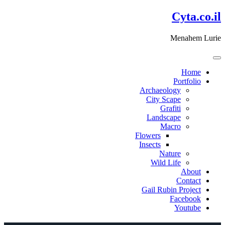
דלג
Cyta.co.il
לתוכן
Menahem Lurie
Home
Portfolio
Archaeology
City Scape
Grafiti
Landscape
Macro
Flowers
Insects
Nature
Wild Life
About
Contact
Gail Rubin Project
Facebook
Youtube