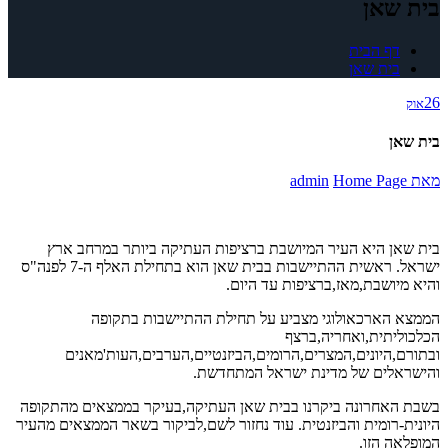
בית שאן
דף הבית
בית שאן
26
אוק
בית שאן
מאת
Home Page
admin
בית שאן היא העיר המיושבת ברציפות העתיקה ביותר במרחב ארץ
ישראל. ראשית ההתיישבות בבית שאן הוא בתחילת האלף ה-7 לפנה"ס
והיא מיושבת,מאז,ברציפות עד היום.
הממצא הארכאולוגי מצביע על תחילת ההתיישבות בתקופה
הכלכוליתית,ואחריה,ברצף
ובתורם,היונים,המצרים,הרומים,הביזנטיים,הערבים,העות'מאנים
והישראלים של מדינת ישראל המתחדשת.
בשבת האחרונה ביקרנו בבית שאן העתיקה,בעיקר בממצאים מהתקופה
היונית-רומית והביזנטית. עוד נחזור לשם,לביקור בשאר הממצאים מהעיר
המופלאה הזו.