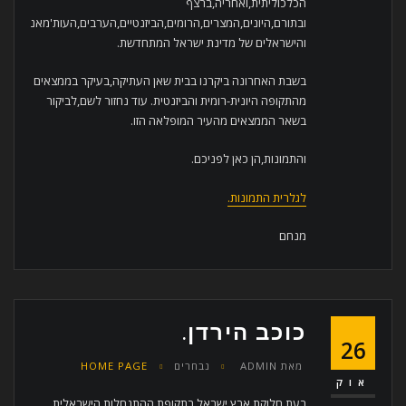
הכלכוליתית,ואחריה,ברצף
ובתורם,היונים,המצרים,הרומים,הביזנטיים,הערבים,העות'מאנים
והישראלים של מדינת ישראל המתחדשת.
בשבת האחרונה ביקרנו בבית שאן העתיקה,בעיקר בממצאים
מהתקופה היונית-רומית והביזנטית. עוד נחזור לשם,לביקור
בשאר הממצאים מהעיר המופלאה הזו.
והתמונות,הן כאן לפניכם.
לגלרית התמונות.
מנחם
כוכב הירדן.
26
מאת
ADMIN
נבחרים
HOME PAGE
אוק
בעת חלוקת ארץ ישראל בתקופת ההתנחלות הישראלית