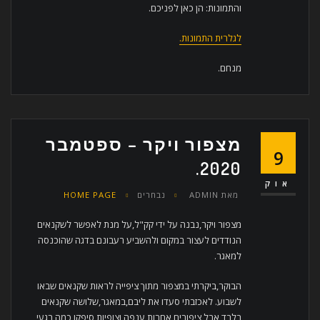
והתמונות: הן כאן לפניכם.
לגלרית התמונות.
מנחם.
מצפור ויקר – ספטמבר
9
2020.
אוק
מאת
ADMIN
נבחרים
HOME PAGE
מצפור ויקר,נבנה על ידי קק"ל,על מנת לאפשר לשקנאים
הנודדים לעצור במקום ולהשביע רעבונם בדגה שהוכנסה
למאגר.
הבוקר,ביקרתי במצפור מתוך ציפייה לראות שקנאים שבאו
לשבוע. לאכזבתי סעדו את ליבם,במאגר,שלושה שקנאים
בלבד אבל ציפורים אחרות,ענפה וצופיות,סיפקו כמה רגעי