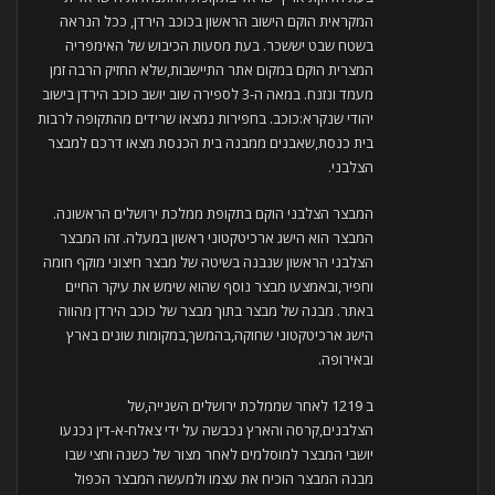
המקראית הוקם הישוב הראשון בכוכב הירדן, ככל הנראה
בשטח שבט יששכר. בעת מסעות הכיבוש של האימפריה
המצרית הוקם במקום אתר התיישבות,שלא החזיק הרבה זמן
מעמד ונזנח. במאה ה-3 לספירה שוב יושב כוכב הירדן בישוב
יהודי שנקרא:כוכב. בחפירות נמצאו שרידים מהתקופה לרבות
בית כנסת,שאבנים ממבנה בית הכנסת מצאו דרכם למבצר
הצלבני.
המבצר הצלבני הוקם בתקופת ממלכת ירושלים הראשונה.
המבצר הוא הישג ארכיטקטוני ראשון במעלה. זהו המבצר
הצלבני הראשון שנבנה בשיטה של מבצר חיצוני מוקף חומה
וחפיר,ובאמצעו מבצר נוסף שהוא שימש את עיקר החיים
באתר. מבנה של מבצר בתוך מבצר של כוכב הירדן מהווה
הישג ארכיטקטוני שחוקה,בהמשך,במקומות שונים בארץ
ובאירופה.
ב 1219 לאחר שממלכת ירושלים השנייה,של
הצלבנים,קרסה והארץ נכבשה על ידי צאלח-א-דין נכנעו
יושבי המבצר למוסלמים לאחר מצור של כשנה וחצי שבו
מבנה המבצר הוכיח את עצמו ולמעשה המבצר הכפול