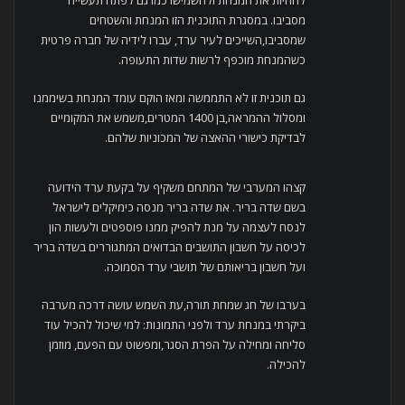
מסביבו. במסגרת התוכנית הזו המנחת והשטחים
שמסביבו,השייכים לעיר ערד, עברו לידיה של חברה פרטית
כשהמנחת מוכפף לרשות שדות התעופה.
גם תוכנית זו לא התממשה ומאז הוקם עומד המנחת בשיממנו
ומסלול ההמראה,בן 1400 המטרים,משמש את המקומיים
לבדיקת כישורי ההאצה של המכוניות שלהם.
קצהו המערבי של המתחם משקיף על בקעת ערד הידועה
בשם שדה בריר. את שדה בריר מנסה כימיקלים לישראל
לנסח לעצמה על מנת להפיק ממנו פוספטים ולעשות הון
לכיסה על חשבון התושבים הבדואים המתגוררים בשדה בריר
ועל חשבון בריאותם של תושבי ערד הסמוכה.
בערבו של חג שמחת תורה,עת השמש עושה דרכה מערבה
ביקרתי במנחת ערד ולפני התמונות: למי שיכול להכיל עוד
סליחה ומחילה על הפרת הסגר,ומפשוט עם הפעם, מוזמן
להכילה.