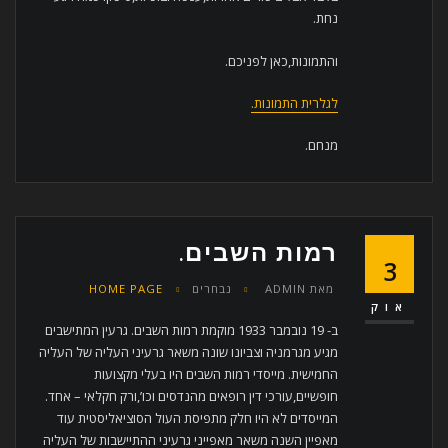
נחת.
והתמונות,כאן לפניכם.
לגלרית התמונות.
מנחם.
רמות השבים.
3
מאת
ADMIN
נבחרים
HOME PAGE
אוק
ב- 19 נובמבר 1933 מוקמת רמות השבים. גרעין המתישבים
מגיע מגרמניה וצביונו שונה משאר גרעיני העליה של העליה
החמישית. מייסדי רמות השבים היו בעלי מקצועות
חופשיים,עורכי דין רופאים מהנדסים וכו’,ורק חקלאי – אחד.
המייסדים לא היו חלק מתפיסת העול הסוציאליסטית עוד
מאפיין השנה משאר מאפייני גרעיני ההתיישבות של העליה