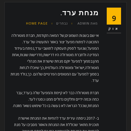
מנחת ערד.
9
מאת
ADMIN
נבחרים
HOME PAGE
אוק
אי שם בשנות השמונים,של המאה הקודמת, חברת מוטורולה
התכוונה לפתוח מפעל יצור באזור התעשיה של ערד.
המפעל,שנועד לספק תעסוקה לתושבי ערד,נפתח בעידוד
המדינה ולחברת מוטורולה היו דרישות,מדרישות שונות,אחת
מהן:בסמוך למפעל יוקם מנחת שישרת את מנהלי
מוטורולה,ישראל ומוטורולה העולמית,כך שיוכלו לנחות
בסמוך למפעל עם המטוסים הפרטיים שלהם. כך,נולד מנחת
ערד.
חברת מוטורולה כבר לא קיימת והמפעל שלה בערד,עבר
כמה וכמה ידיים וחלקים גדולים ממנו נסגרו לעד.
המנחת,שככל הנראה לא נעשה בו כל שימוש נשאר מוזנח.
ב- 2017 ניסתה עירית ערד להחיות את המנחת ואישרה
תוכנית מתאר שכוללת את המנחת והאזור מסביבו על מנת
להחיות את המנחת ולהשמישו כמו גם לפתח תעשייה