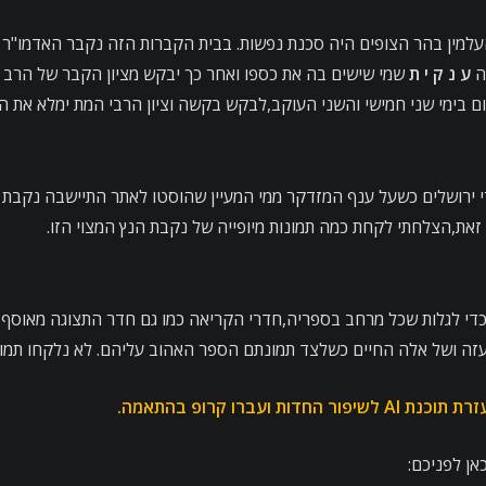
ן השנים 1948 ל 1951 עת הגישה לבית העלמין בהר הצופים היה סכנת נפשות. בבית הקברות הזה נ
ה
ע נ ק י ת
שמי שישים בה את כספו ואחר כך יבקש מציון הקבר של הרב
 בימי שני חמישי והשני העוקב,לבקש בקשה וציון הרבי המת ימלא את ה
ירושלים כשעל ענף המזדקר ממי המעיין שהוסטו לאתר התיישבה נקבת נץ מ
 זאת,הצלחתי לקחת כמה תמונות מיופייה של נקבת הנץ המצוי הזו.
די לגלות שכל מרחב בספריה,חדרי הקריאה כמו גם חדר התצוגה מאוסף 
בעזה ושל אלה החיים כשלצד תמונתם הספר האהוב עליהם. לא נלקחו תמונ
ברו קרופ בהתאמה.
אן לפניכם: