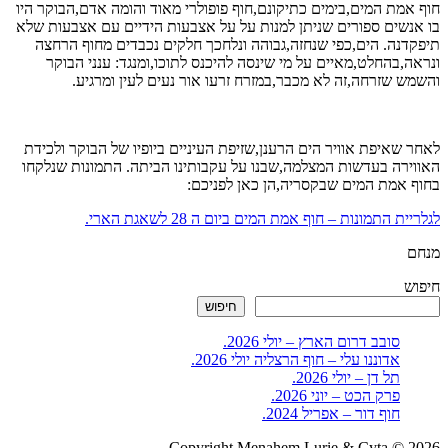
חוף אמת המים,בימים כתיקונם,חוף פופולרי מאוד והומה אדם,הבוקר היו
בו אנשים ספורים שניתן למנות על על אצבעות הידיים עם אצבעות שלא
תיפקדנה. הים,כפי שנחזה,גבוהה ונלחכך חלקים נכבדים מחוף הרחצה
ונראה,בהחלט,מאיים על מי שינסה להיכנס לתוכו,ומנגד: ענני הבוקר
והשמש שזרחה,זה לא מכבר,במזרח זרעו אור נעים לעין ומרגיע.
לאחר שאיפת אוויר הים הרענן,שזיפת העיניים ביופיו של הבוקר ולכידת
האווירה בעדשות המצלמה,שבנו על עקבותינו הביתה. התמונות שנלקחו
בחוף אמת המים שבקסריה,הן כאן לפניכם:
לגלריית התמונות – חוף אמת המים ביום ה 28 לשאגת הארי.
מנחם
חיפוש
חיפוש
סובב דרום הארץ – יולי 2026.
אדוננו עלי – חוף הרצליה יולי 2026.
תל דן – יולי 2026.
פרק הכט – יוני 2026.
חוף דור – אפריל 2024.
Copyright Menahem Lurie & Cyta © 2026