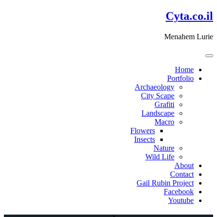
דלג
Cyta.co.il
לתוכן
Menahem Lurie
Home
Portfolio
Archaeology
City Scape
Grafiti
Landscape
Macro
Flowers
Insects
Nature
Wild Life
About
Contact
Gail Rubin Project
Facebook
Youtube