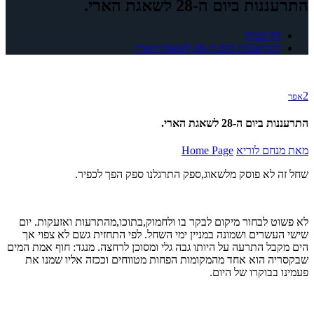
התרעננות ביום ה-28 לשאגת הארי.
דף הבית
התרעננות ביום ה-28 לשאגת הארי.
2
אפר
התרעננות ביום ה-28 לשאגת הארי.
מאת
מנחם לוריא
Home Page
שחל זה לא פוסק מלשאוג,ספק התרגלנו ספק הפך לכפיר.
לא פשוט לבחור מיקום לבקר בו ולחמוק,בתוכו,מהתרעות ואזעקות. יום
שישי העשרים ושמונה במניין ימי השחל. לפי התחזית גשם לא צפוי אך
הים מקבל התרעה על היותו גבה גלי ומסוכן לרחצה. מנגד: חוף אמת המים
שבקסריה הוא אחד מהמקומות הפחות מטווחים וככזה אליו שמנו את
פעמינו בבוקרו של היום.