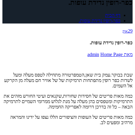
כפר-רופין נדידת עופות.
דף הבית
כפר-רופין נדידת עופות.
29
אוק
כפר-רופין נדידת עופות.
מאת
Home Page
admin
שבת בבוקר.עמק בית שאן,הטמפרטורה מתחילה לטפס מעלה ומעל
לשדות כפר רופין מתפתחות תרמיקות של של אוויר חם מעלה מן הקרקע
אל השמים.
כמה מאות פריטים של חסידות שחורות,שקנאים ועיטי החורש מזהים את
התרמיקות ומטפסים בהן מעלה על מנת לגלוש ממרומי השמיים לתרמיקה
הבאה – כל זה בדרכן דרומה לאפריקה החמימה.
כמה מאות פריטים של העופות והציפורים הללו נצפו על ידינו והמראה
מרהיב ומפעים לב.