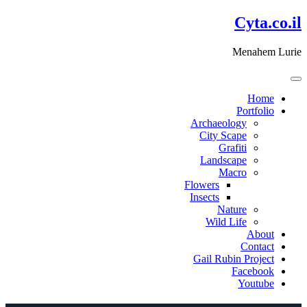
דלג
Cyta.co.il
לתוכן
Menahem Lurie
Home
Portfolio
Archaeology
City Scape
Grafiti
Landscape
Macro
Flowers
Insects
Nature
Wild Life
About
Contact
Gail Rubin Project
Facebook
Youtube