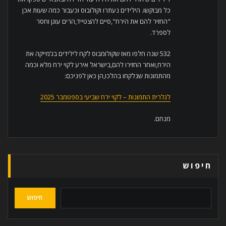
כל מבוקשו. הילידים נעתרו וקולובוס וכעבור כמה שעות אכן
"החזיר להם את הירח",סיים להצטייד,הרים עוגן וחסר
לספרד.
532 שנה חלפו מאז שקולומבוס לקח לילידים בג’מייקה את
הירח,ואחר החזירו להם,בישראל אירע לקוי ירח מלא וכמה
מהתמונות שנלקחו בהלכו,הן כאן לפניכם:
לגלרית התמונות – לקוי ירח שביעי בספטמבר 2025
מנחם.
חיפוש
חיפוש