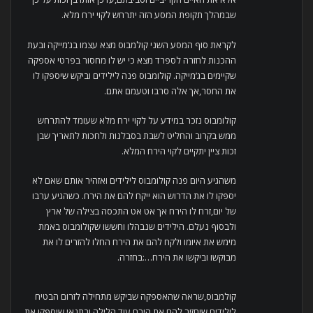
שבמהלך תקופת המסע הזה יתרחש לקוי ירח מלא.
לקראת סוף המסע השני קולמבוס מצא עצמו בג’מייקה ובעת
ההכנות לחזרה לספרד מצא כי יש לו מחסור בפרטי אספקה
שקיימים בג’מייקה. קולומבוס פנה לילידים וביקש שיספקו לו
את החסר,אך אלה סרבו וטעמם אתם.
קולומבוס נזכר במידע על לקוי ירח מלא שעומד להתרחש
ממש בקרוב והחליט לשבת בסבלנות ולחכות לתאריך שבן
זכות ציין יתקיים לקוי הירח המלא.
משהגיע היום פנה קולומבוס לילידים ואזהיר אותם שאם לא
יספקו לו את הדרוש הוא ייקח להם את הירח. כשהגיע ערבו
של יום,זרח לו הירח אך אט אט התכסה בצילה של ארץ
ולבסוף נעלם. הילידים שנבהלו וחששו שקולומבוס באמת
מימש את איומו ולקח להם את הירח החלו להזרים לו את
מבוקשו וביקשו את הירח…:בחזרה.
קולמבוס,שראה שהאספקה שביקש מתחילה לזרום הבטיח
לילידים שיחזיר להם את הירח עוד הלילה ובתנאי שיספקו את