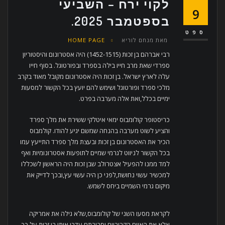
לקוי ירח – השביעי
9
בספטמבר 2025.
ספט
מאת
מנחם לוריא
HOME PAGE
רבי אברהם בן זכות (1452-1515) היה אסטרונום והיסטוריון
ספרדי שאת מרב חייו בילה בספרד ובפורטוגל. בסוף חייו
עלה לארץ ישראל. בן זכות היה אסטרונום מקובל מאוד בקרב
מלכי ספרד ופורטוגל ושימש להם יועץ בכל הקשור למסעות
ימיים בכלל,ואת אלה מערבה בפרט.
כריסטופר קולומבוס ימאי איטלקי ששירת את מלך ספרד
והציע לשוט מערבה בהנחה שמשם יגיע להודו. קולמבוס
הכיר את האסטרונום בן זכות ובעצת מלך ספרד התייעץ עמו
בכל הקשור לניווט לגרמי שמיים לתופעות אסטרונומיות ואף
למד ממנו להפעיל אצטרולב שבן זכות היה הראשון לשכללו
למכשיר עשוי נחושת,לפני כן היה עשוי עץ,ובכך לדייק את
מיקום גרמי השמיים ביחס לשמש.
לקראת מסעו השני של קולומבוס,שלא גילה את אמריקה
אלא את האיים הקריביים וסביבתם,עדכן אותו בן זכות על כך