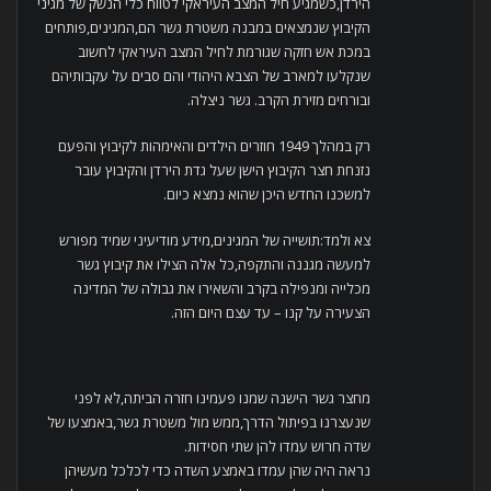
הירדן,כשמגיע חיל המצב העיראקי לטווח כלי הנשק של מגיני
הקיבוץ שנמצאים במבנה משטרת גשר הם,המגינים,פותחים
במכת אש חזקה שגורמת לחיל המצב העיראקי לחשוב
שנקלעו למארב של הצבא היהודי והם סבים על עקבותיהם
ובורחים מזירת הקרב. גשר ניצלה.
רק במהלך 1949 חוזרים הילדים והאימהות לקיבוץ והפעם
נזנחת חצר הקיבוץ הישן שעל גדת הירדן והקיבוץ עובר
למשכנו החדש היכן שהוא נמצא כיום.
צא ולמד:תושייה של המגינים,מידע מודיעיני שמיד מפורש
למעשה מגננה והתקפה,כל אלה הצילו את קיבוץ גשר
מכלייה ומנפילה בקרב והשאירו את גבולה של המדינה
הצעירה על קנו – עד עצם היום הזה.
מחצר גשר הישנה שמנו פעמינו חזרה הביתה,לא לפני
שנעצרנו בפיתול הדרך,ממש מול משטרת גשר,באמצעו של
שדה חרוש עמדו להן שתי חסידות.
נראה היה שהן עמדו באמצע השדה כדי לכלכל מעשיהן