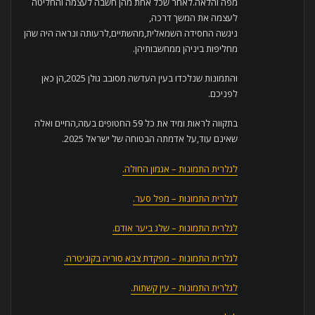
מפה והלאה.לאחר שכל אחת מהן חשבה לעצמה והחליטה
לעצמה את המשך דרכה,
ניגשה החסידה השמאלית,מהשתיים,לרעותה ונראה היה שהן
מחליפות ביניהן ממחשבותיהן.
והתמונות שנלכדו בעין העדשה מסובב גולן 2025,הן כאן
לפניכם.
בתקווה לראות ומיד את כל 59 החטופים בעזה,החיים ואלה
שאינם עוד,על אדמתה הבטוחה של ישראל 2025.
לגלרית התמונות – אגמון החולה.
לגלרית התמונות – מפל סער.
לגלרית התמונות – שלג ביער אודם.
לגלרית התמונות – מפקדת צבא סוריה בקוניטרה.
לגלרית התמונות – עין קשתות.