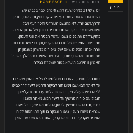
מאת
מנחם לוריא
HOME PAGE
מרץ
יום שישי 21 במרס,שעה חמש ואנחנו כבר בכביש שש
כשחרטום הכסופה מופנה,צפונה. קר בחוץ,ופה ושם,במהלך
הדרך,גשם יורד. לא מהגשם הטורדני והסר וזעף אבל
גשם.שש וחצי בבוקר ואנחנו מחנים בחניון של אגמון החולה.
בחוץ,מקדם את פנינו גשם וערפל מכסה את פני העמק.
ממרפסת התצפית של מרכז המבקרים,תוך כדי גשם וגם רוח
ערה,אנחנו מבינים שאם ישנן ציפורים,כלשהן,באגמון הן
מסתתרות מהגשם,כמונו,ובמצב מזג האוויר הזה להלך בשבילי
האגמון זו הירטבות שלא בטוח ששכרה בצידה.
בחזרה לכסופה,בה אנחנו מחליטים לנצל את הזמן שיש לנו
עד לאתר הבא שבו זימנו תור לביקור ולהגיע ליעד דרך כביש
98 הכביש שעולה מקרית שמונה למסעדה וממנה,לאורך
הגבול עם סוריה,ממשיך עד ליעד הבא. מאחר וזמננו
בידינו,וגם הגשם ממשיך לרטון,החלטנו שניסע ובכל פעם
שנראה משהו מעניין נעצור ונבקר בו תוך התייחסות ללוח
הזמנים שקבע לנו התור שנקבע באתר הבא שברמת הגולן.