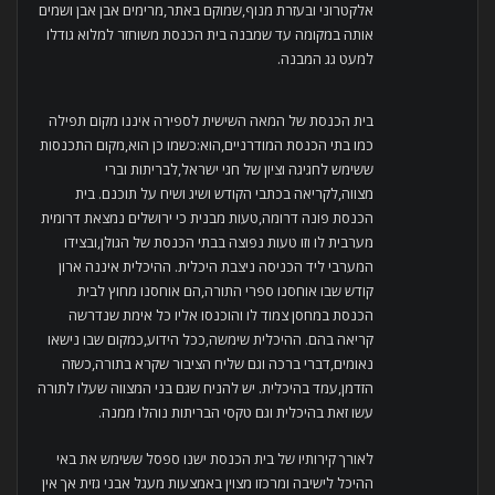
אלקטרוני ובעזרת מנוף,שמוקם באתר,מרימים אבן אבן ושמים
אותה במקומה עד שמבנה בית הכנסת משוחזר למלוא גודלו
למעט גג המבנה.
בית הכנסת של המאה השישית לספירה איננו מקום תפילה
כמו בתי הכנסת המודרניים,הוא:כשמו כן הוא,מקום התכנסות
ששימש לחגיגה וציון של חגי ישראל,לבריתות וברי
מצווה,לקריאה בכתבי הקודש ושיג ושיח על תוכנם. בית
הכנסת פונה דרומה,טעות מבנית כי ירושלים נמצאת דרומית
מערבית לו וזו טעות נפוצה בבתי הכנסת של הגולן,ובצידו
המערבי ליד הכניסה ניצבת היכלית. ההיכלית איננה ארון
קודש שבו אוחסנו ספרי התורה,הם אוחסנו מחוץ לבית
הכנסת במחסן צמוד לו והוכנסו אליו כל אימת שנדרשה
קריאה בהם. ההיכלית שימשה,ככל הידוע,כמקום שבו נישאו
נאומים,דברי ברכה וגם שליח הציבור שקרא בתורה,כשזה
הזדמן,עמד בהיכלית. יש להניח שגם בני המצווה שעלו לתורה
עשו זאת בהיכלית וגם טקסי הבריתות נוהלו ממנה.
לאורך קירותיו של בית הכנסת ישנו ספסל ששימש את באי
ההיכל לישיבה ומרכזו מצוין באמצעות מעגל אבני גזית אך אין