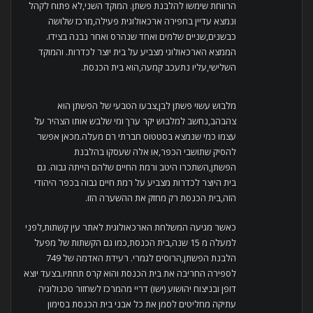
הרווחת שימשו להלבנת פשתן. המוקד השני,לא פתוח לקהל
ונמצא עדיין בחפירה ארכאולוגית פעילה,מרכז שלושה
כבשנים,שניים שלמים ואחד שנהרס ואחר נבנה בצידו.
הממצא הארכאולוגי מצביע על בית יוצר לכדרות. והמוקד
השלישי,עליו נתעכב קמעה,הוא בית הכנסת.
מלבוש עשוי פשתן לבן,צבעו הטבעי של הפשתן הוא
צהבהב,נחשב למלבוש יקר ערך ומי שלבש אותו הצהיר על
עצמו כמי שנמצא בסטטוס חברתי רם מעלה.מכאן אפשר
להסיק שתושבי הכפר,או אלה שעסקו בהלבנת
הפשתן,השתכרו היטב ורמת החיים שלהם הייתה גבוה. גם
בית היוצר לכדרות מצביע על רמת חיים גבוה בכפר היהודי
הזה,בית הכנסת רק מחזק את ההשערה הזו.
כאשר מגיעה המשלחת הארכאולוגית לאתר עין קשתות,לפני
למעלה מ 15 שנה,בית הכנסת,כמו גם הקשתות של מפעל
הלבנת הפשתן,הרוסים לגמרי. רעידת האדמה של 749
לספירה החריבה את בית הכנסת והוא קרס תחתיו.בצעד יוצא
דופן ובניצוח יהושוע (ישו) דריי מהמרכז לשחזור טכנולוגיה
עתיקה מחליטים לסמן את כל אבני בית הכנסת בסימון