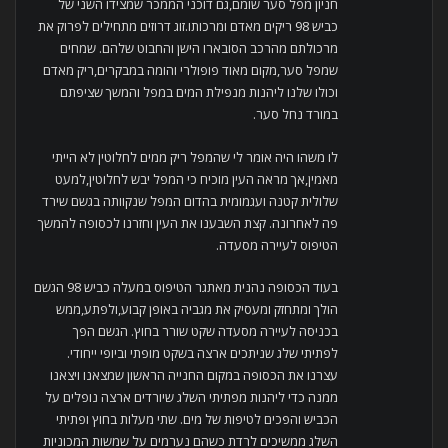
חניון מפל סער שומם,גם דוכני הממכר שמצידו השני של
כביש 98 ריקים מאדם ומרכותו.זוג דרוזים מתחילים לפרוק את
מרכולתם מהרכב הסובארו הישן והחבוט שלהם. שמחים
שמפל סער,מקום מאוד פופולרי והומה במבקרים,ריק מאדם
וכולו שלנו ליהנות מנפילת המים במפל והמשך שציפתם
במורד נחל סער.
לו משהו היה אומר לי שהמפל ריק ממים לחלוטין לא הייתי
מאמין,אך מראה העין מוכיח כי המפל יבש לחלוטין,למעט
שלולית קטנה ועגמומית בהדום המפל שנקוותה בגשם שירד
פה לאחרונה. קצת השבענו את העין וחזרנו לכסופה להמשך
הטיפוס לעיירה מסעדה.
בעוד הכסופה נהנית מאתגר הטיפוס במעלה כביש 98 הגשם
הולך ומתחזק ומעסיק את מגביה באופן קבוע,ולפתע,ממש
בכניסה לעיירה מסעדה שקט שורר בחוץ. הגשם הפך
לפתיתי שלג שניתכים ארצה בשקט מופתי וביופי ייחודי.
עצרנו את הכסופה במקום החנייה הראשון שמצאנו ויצאנו
ממנה כדי ליהנות מפתיתי השלג שיורדים ארצה נופלים על
הכביש והפכים לטיפות של מים. שתי מעלות בחוץ ופתיתי
השלג ממשיכים לרדת כשהם נערמים על שמשות המכוניות