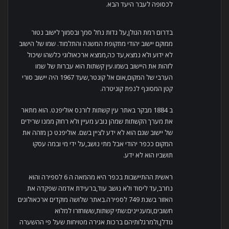
לכסופה לעבר היעד הבא.
בדרום רמת הגולן,על גדות נחל סמך ובסמוך לישוב נטור
ממוקם יישוב יהודי מתקופת המשנה והתלמוד. שמו של הישוב
לא ידוע ולא נמצא,עד כה,ממצא ארכאולוגי כלשהו שיכול
לזהות את היישוב בשמו.עין קשתות הוא עברות של שמו
הערבי של המקום,אום אל קונטר,שעד 1967 היה יישוב סורי
קטן המסונף לנפת קוניטרה.
ב 1884 מבקר באתר עין קשתות לורנס אוליפנט. הוא מתאר
את מערך הקשתות שמהן נובע מעיין ולא רחוק ממנו שרידים
של יישוב שגם הוא לא ידע לציין בשם. אוליפנט כן מזהה את
המקום ככפר יהודי אבל מתי נושב,על ידי מי ובמה עסקו
תושביו הוא לא ידע.
ראשית ההתיישבות בכפר היא מהמאה ה 6 לספירה והוא
נחרב,עד ליסוד ולא נושב עוד,ברעידת אדמה שפקדה את
האזור בשנת 749 לספירה.באתר שלושה מוקדים ארכאולוגים
חשובים,ומעניינים:שתי קשתות,ששוחזרו למלוא
גודלן,ולמרגלותיהם ברכות אגירה מטויחות שעל פי ההשערה