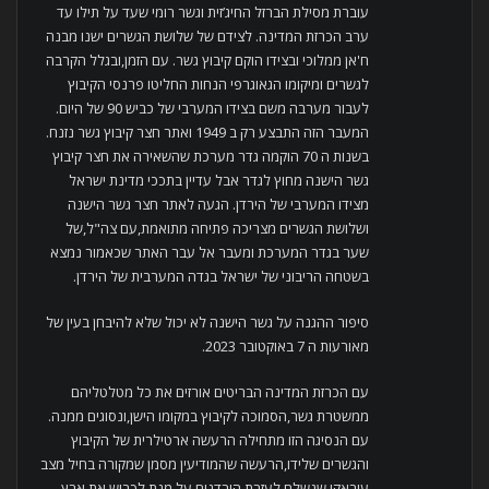
עוברת מסילת הברזל החיג’זית וגשר רומי שעד על תילו עד
ערב הכרזת המדינה. לצידם של שלושת הגשרים ישנו מבנה
ח'אן ממלוכי ובצידו הוקם קיבוץ גשר. עם הזמן,ובגלל הקרבה
לגשרים ומיקומו הגאוגרפי הנחות החליטו פרנסי הקיבוץ
לעבור מערבה משם בצידו המערבי של כביש 90 של היום.
המעבר הזה התבצע רק ב 1949 ואתר חצר קיבוץ גשר נזנח.
בשנות ה 70 הוקמה גדר מערכת שהשאירה את חצר קיבוץ
גשר הישנה מחוץ לגדר אבל עדיין בתככי מדינת ישראל
מצידו המערבי של הירדן. הגעה לאתר חצר גשר הישנה
ושלושת הגשרים מצריכה פתיחה מתואמת,עם צה"ל,של
שער בגדר המערכת ומעבר אל עבר האתר שכאמור נמצא
בשטחה הריבוני של ישראל בגדה המערבית של הירדן.
סיפור ההגנה על גשר הישנה לא יכול שלא להיבחן בעין של
מאורעות ה 7 באוקטובר 2023.
עם הכרזת המדינה הבריטים אורזים את כל מטלטליהם
ממשטרת גשר,הסמוכה לקיבוץ במקומו הישן,ונסוגים ממנה.
עם הנסיגה הזו מתחילה הרעשה ארטילרית של הקיבוץ
והגשרים שלידו,הרעשה שהמודיעין מסמן שמקורה בחיל מצב
עיראקי שנשלח לעזרת הירדנים על מנת לכבוש את ארץ