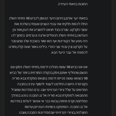
החונות בפאתי העיירה.
בפאתי יער אודם,בהדום היער הנושק לכביש 98 פתיתי השלג
החלו לכסות חלקית את ענפי העצים שעמדו בשלכת ואת
עשבי הקרקע. עצרנו בצד ויצאנו להשביע את העין,ואת עין
העדשה,בפתיתי השלג הנופלים ארצה ונערמים. בסמוך לנו
היה מטע של נקטרינות אף הוא שזור בשכבת שלג שהצטבר
על הקרקע ובין ענפי עצי הפרי. בילינו באזור שעה קלה,וחזרנו
לכסופה אל עבר היעד הבא.
אט אט כביש 98 עושה מהלכו דרומה,פתיתי השלג פסקו וגם
הגשם,שהחליף אותם,פסק.בנקודה המזרחית ביותר של כביש
98 כשהוא עושה פנייתו דרומה נמצאת מפקדת צבא סוריה
בקוניטרה הישנה.החלטנו לעצור ולשזוף עינינו במבנה
המרשים על שלל ציורי הגרפיטי שבו. גרם המדרגות שמוביל
מהמבואה למפקדת צבא סוריה אל גג המבנה נפגע במהלך
המלחמה וקרס תחתיו,עכשיו כבר אי אפשר לעלות במדרגות
אל גג המבנה. הסתפקנו בשזיפת העיניים,ועדשת
המצלמה,בציורי הגרפיטי שבמסדרונות המבנה,ושבנו