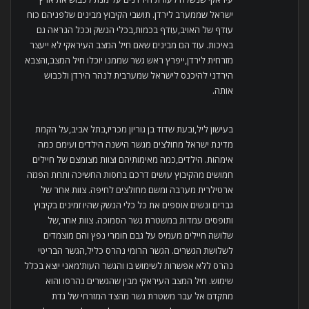
ישראל שממערב לירדן. תושבי הקיבוץ מבינים שלפניהם כוח
עודף של האויב,עודף בכמות,בכלי הנשק וככל הנראה גם
באיכות. עוד הם מבינים שאם חיל המצב העיראקי לא ייעצר
מזרחית לירדן,ייפרץ ראש גשר שממנו יוכלו חיל המצב,והצבא
הירדני להיכנס לישראל שמערבית לנהר הירדן ולכבוש
אותה.
בעישון ליל,ובעת שדוד בן גוריון מכריז,בתל אביב,על הקמת
מדינת ישראל מחולצים מגשר הישנה הילדים ועימם כמה
אימהות. הילדים,כמה מאימותיהם וצוות מצומצם של חיילים
חמושים מהקיבוץ עושים דרכם בחסות החשיכה ותחת הפגזה
ארטילרית מערבה ומשם מחולצים לחיפה. צוות אחר של
גברים ונשים אוספים את כל כלי הנשק שהיו זמינים בקיבוץ
ותופסים עמדות במשטרת גשר הסמוכה. צוות אחר,של
שלושה חיילים מעמיס על גבם חומרי נפץ והם מוצמדים
לשלושת הגשרים. הגשר הרומי נהרס כליל,הגשר הבריטי
נהרס ללא אפשרות לשימוש בו והגשר העות'מאני יוצא בכלל
שימוש. חיל המצב העיראקי מבין שהגשרים נהרסו והוא
מתקדם אל עבר משטרת גשר מהצד המזרחי של גדת