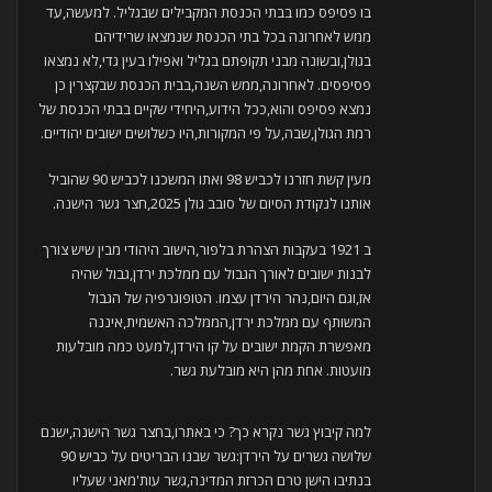
בו פסיפס כמו בבתי הכנסת המקבילים שבגליל. למעשה,עד
ממש לאחרונה בכל בתי הכנסת שנמצאו שרידיהם
בגולן,ובשונה מבני תקופתם בגליל ואפילו בעין גדי,לא נמצאו
פסיפסים. לאחרונה,ממש השנה,בבית הכנסת שבקצרין כן
נמצא פסיפס והוא,ככל הידוע,היחידי שקיים בבתי הכנסת של
רמת הגולן,שבה,על פי המקורות,היו כשלושים ישובים יהודיים.
מעין קשת חזרנו לכביש 98 ואתו המשכנו לכביש 90 שהוביל
אותנו לנקודת הסיום של סובב גולן 2025,חצר גשר הישנה.
ב 1921 בעקבות הצהרת בלפור,הישוב היהודי מבין שיש צורך
לבנות ישובים לאורך הגבול עם ממלכת ירדן,גבול שהיה
אז,וגם היום,נהר הירדן עצמו. הטופוגרפיה של הגבול
המשותף עם ממלכת ירדן,הממלכה האשמית,איננה
מאפשרת הקמת ישובים על קו הירדן,למעט כמה מובלעות
מועטות. אחת מהן היא מובלעת גשר.
למה קיבוץ גשר נקרא כך? כי באתרו,בחצר גשר הישנה,ישנם
שלושה גשרים על הירדן:גשר שבנו הבריטים על כביש 90
בנתיבו הישן טרם הכרזת המדינה,גשר עות'מאני שעליו