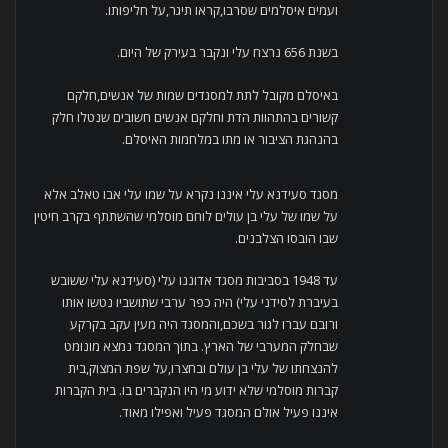
ועמים איסלמים שסרבו,קראו תיגר,על חליפותו.
בשנת 656 נרצח עלי ונקבר בעירק של היום.
באיסלם מקובל לתת למסגדים שמות של אנשים,חלקם
קשורים בהתהוות הדת וחלקם אנשים חשובים שנטלו חלק
בהנהגת הציבור או מתו במלחמות האיסלם.
מסגד סעידנא עלי איננו נקרא על שמו עלי אבו טאלב אלא
על שמו של עלי בן עולים לוחם מוסלמי שהשתתף בקרב חיטין
שבו הובסו הצלבנים.
עד 1948 בסביבות מסגד אדוננו עלי (סעידנא עלי ששובש
בעיברת לסידני עלי) היה כפר ערבי שתושביו נטשו אותו
ורובם עברו לגור בשכם,והמסגד היה מעין עקב בקרקע
שבחלק המערבי של הארץ. בתוך המסגד נמצא מונומט
להנצחתו של עלי בן עולם ובחצרו,על שפת המצוק,בית
קברות מוסלמי שלא ידוע מי היו הנקברים בו. בית הקברות
איננו פעיל אולם המסגד פעיל ואפילו מאוד.