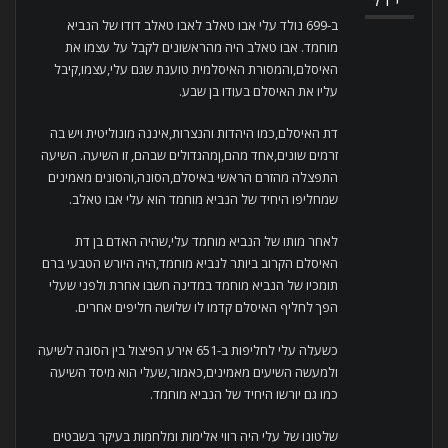
יול
ב-699 נולד עלי אבו טאלב לאבו טאלב דודו של הנביא
מוחמד. אבו טאלב היה מהראשונים לקבל על עצמו את
האיסלם,והמסורת האיסלמית טוענת שגם עלי,עצמו,קיבל
עליו את האיסלם בעודו בן שבע.
דת האיסלם,כמו היהדות והנצרות,איננה מונוליטית ויש בה
זרמים שונים,אחד מהם,ןמהגדולים שבהם, זו השיעה. השיעה
התפצלה מהזרם הראשי באיסלם,הסונה,והסונים מאמינים
שמחליפו היחיד של הנביא מוחמד הוא עלי אבו טאלב.
לאחר מותו של הנביא מוחמד עלי,שהיה האדם בן דת
האיסלם הקרוב ביותר לנביא מוחמד,היה היורש הטבעי ברם
תומכיו של הנביא מוחמד במדינה חשבו אחרת ולפני שעלי
הפך לחליף האיסלם קדמו לו שלושה חליפים אחרים.
כשעלה עלי לחליפות ב-651 אירע הפיצול בין הסונה לשיעה
ולמעשה השיעים מאמינים,כאמור,שעלי הוא מיסד השיעה
כמו גם יורשו היחיד של הנביא מוחמד.
שלטונו של עלי היה רווי אלימות ומלחמות בעיקר בשבטים