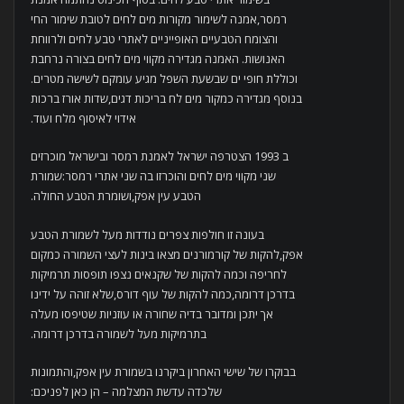
רמסר,אמנה לשימור מקורות מים לחים לטובת שימור החי
והצומח הטבעיים האופייניים לאתרי טבע לחים ולרווחת
האנושות. האמנה מגדירה מקווי מים לחים בצורה נרחבת
וכוללת חופי ים שבשעת השפל מגיע עומקם לשישה מטרים.
בנוסף מגדירה כמקור מים לח בריכות דגים,שדות אורז ברכות
אידוי לאיסוף מלח ועוד.
ב 1993 הצטרפה ישראל לאמנת רמסר ובישראל מוכרזים
שני מקווי מים לחים והוכרזו בה שני אתרי רמסר:שמורת
הטבע עין אפק,ושומרת הטבע החולה.
בעונה זו חולפות צפרים נודדות מעל לשמורת הטבע
אפק,להקות של קורמורנים מצאו בינות לעצי השמורה כמקום
לחריפה וכמה להקות של שקנאים נצפו תופסות תרמיקות
בדרכן דרומה,כמה להקות של עוף דורס,שלא זוהה על ידינו
אך יתכן ומדובר בדיה שחורה או עוזניות שטיפסו מעלה
בתרמיקות מעל לשמורה בדרכן דרומה.
בבוקרו של שישי האחרון ביקרנו בשמורת עין אפק,והתמונות
שלכדה עדשת המצלמה – הן כאן לפניכם: