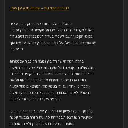
לגלריית התמונות – שמורת טבע עין אפק.
ב 1949 בחלקו המזרחי של עמק זבולון עולים
מאנגליה,הונגריה ובהמשך מברזיל מקימים את קיבוץ יסעור.
מקימי הקיבוץ חשבו לעסוק בגידול דגים בברכות דגים,גידול
שבסופו של דבר כשל,ועל כן קראו לקיבוץ שלהם על שם עוף
ימי:יסעור.
בחלקו המזרחי של הקיבוץ נמצא תל כביר שבספרות
הארכאולוגית נקרא גם תל יסעור. תל כביר/יסעור היה מיושב
ברציפות מתקופת הברונזה התיכונה ועד לתקופה הפניקית.
בתל נערכו מספר חפירות ארכאולוגיות ברשות ויליאם
אולברייט ואחריו על ידי בנימין מזר. הממצאים מתל יסעור
נחשבים לאחד מאבות המייסדים של הקורפוס הקרמי של
ארץ ישראל. התל לא מוסדר לביקור.
על סמך ידיעה בעיתון סרנו לקיבוץ יסעור,אחרי הביקור בעין
אפק,על מנת לצפות בפריחת סתוונית היורה בגבעה קטנה
ומטופחת שבעיבורו של הקיבוץ,ולא התאכזבנו.