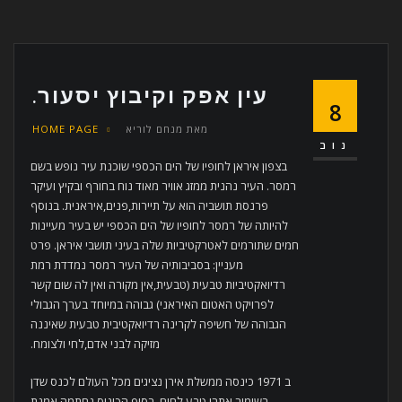
עין אפק וקיבוץ יסעור.
8
מאת
מנחם לוריא
HOME PAGE
נוב
בצפון איראן לחופיו של הים הכספי שוכנת עיר נופש בשם
רמסר. העיר נהנית ממזג אוויר מאוד נוח בחורף ובקיץ ועיקר
פרנסת תושביה הוא על תיירות,פנים,איראנית. בנוסף
להיותה של רמסר לחופיו של הים הכספי יש בעיר מעיינות
חמים שתורמים לאטרקטיביות שלה בעיני תושבי איראן. פרט
מעניין: בסביבותיה של העיר רמסר נמדדת רמת
רדיואקטיביות טבעית (טבעית,אין מקורה ואין לה שום קשר
לפרויקט האטום האיראני) גבוהה במיוחד בערך הגבולי
הגבוהה של חשיפה לקרינה רדיואקטיבית טבעית שאיננה
מזיקה לבני אדם,לחי ולצומח.
ב 1971 כינסה ממשלת אירן נציגים מכל העולם לכנס שדן
בשימור אתרי טבע לחים. בסוף הכינוס נחתמה אמנת