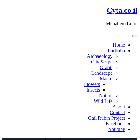
דלג
Cyta.co.il
לתוכן
Menahem Lurie
Home
Portfolio
Archaeology
City Scape
Grafiti
Landscape
Macro
Flowers
Insects
Nature
Wild Life
About
Contact
Gail Rubin Project
Facebook
Youtube