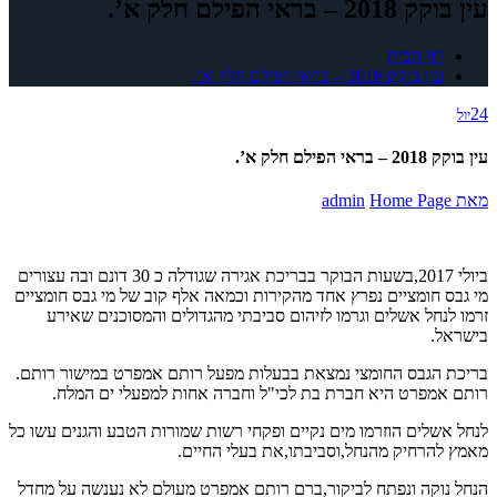
עין בוקק 2018 – בראי הפילם חלק א’.
דף הבית
עין בוקק 2018 – בראי הפילם חלק א’.
24
יול
עין בוקק 2018 – בראי הפילם חלק א’.
מאת
Home Page
admin
ביולי 2017,בשעות הבוקר בבריכת אגירה שגודלה כ 30 דונם ובה עצורים
מי גבס חומציים נפרץ אחד מהקירות וכמאה אלף קוב של מי גבס חומציים
זרמו לנחל אשלים וגרמו לזיהום סביבתי מהגדולים והמסוכנים שאירע
בישראל.
בריכת הגבס החומצי נמצאת בבעלות מפעל רותם אמפרט במישור רותם.
רותם אמפרט היא חברת בת לכי"ל וחברה אחות למפעלי ים המלח.
לנחל אשלים הוזרמו מים נקיים ופקחי רשות שמורות הטבע והגנים עשו כל
מאמץ להרחיק מהנחל,וסביבתו,את בעלי החיים.
הנחל נוקה ונפתח לביקור,ברם רותם אמפרט מעולם לא נענשה על מחדל