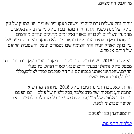
מי הגבס החומציים.
זיהום נחל אשלים גרם לזיהומי משנה באקוויפר שממנו ניזון המעין של עין
בוקק. על מנת לשמר את החי והצומח בעין בוקק,מי עין בוקק נשאבים
מהמעין ונשלחים לקבורה באזור ואילו מים מתוקים ונקיים מוזרמים
במקומם. מקור המים המתוקים מבאר מים לא רחוקה מאזור הנביעה של
עין בוקק ואפיק הנחל,החי והצומח שבו נשמרים וניצלו והשפעות הזיהום
של רותם אמפרט.
באוקטובר 2018,בשעת בוקר די מוקדמת,ביקרנו בעין בוקק. בדרכנו חזרה
ממפל בוקק נתקלנו בבעלי חיים שבאו לאזור הנחל. בין בעלי
החיים,שהפתיעו אותנו בנכחותם אך היו סבלנים למדי לצילום,כללו
בולבול,תריסתמיט ויעלים.
חזרתי לאלבום התמונות מעין בוקק 2018 ופיתחתי מחדש את
התמונות,מהמקור ישר מהמצלמה,בסימולציה של פילם – וגם הפעם
בחרתי בואלוויה של פוג’י,עם קצת מגע ידי על מנת לתת לתמונות את
הסיפר שברצוני לספר.
והתמונות,הן כאן לפניכם:
לגלרית התמונות.
מנחם.