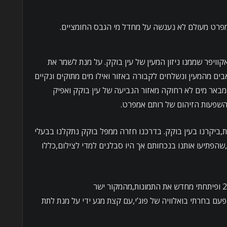
פרט מעולם לא נענשה על מחדל מי הגבס החומציים.
וויפר שממנו ניזון המעין של עין בוקק. על מנת לשמר את
בים מהמעין ונשלחים לקבורה באזור ואילו מים מתוקים ונקיים
מבאר מים לא רחוקה מאזור הנביעה של עין בוקק ואפיק
והשפעות הזיהום של רותם אמפרט.
די מוקדמת,ביקרנו בעין בוקק. בדרכנו חזרה ממפל בוקק נתקלנו בבעלי
,שהפתיעו אותנו בנכחותם אך היו סבלנים למדי לצילום,כללו
חזרתי לאלבום התמונות מעין בוקק 2018 ופיתחתי מחדש את התמונות,מהמקור ישר
ם בחרתי בואלוויה של פוג’י,עם קצת מגע ידי על מנת לתת