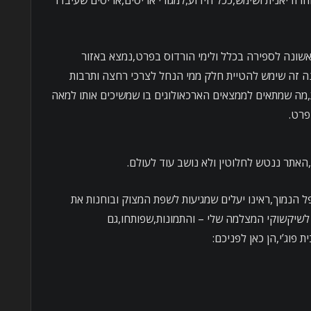
דיאנית ושימש,ככל הידוע,למגורי אריסים,אריסים שעיבדו
ונה לספירה בכלל ולימי הורדוס בפרט,נמצא באזור
ה זה שימש להטיית חלק ממי הנחל לצרכי רחצה ותרבות
מה שמתאים לממצאים הארכאולוגים בו שמשיכים אותו למאה
פרט.
ל הנמוך,ראינו יעלים שמגיעות לשפת המצוק ובוחנות את
ן לשיקשוקי המצלמה שלי – והתמונות,שפותחו,גם
 פוג’י,הן כאן לפניכם: