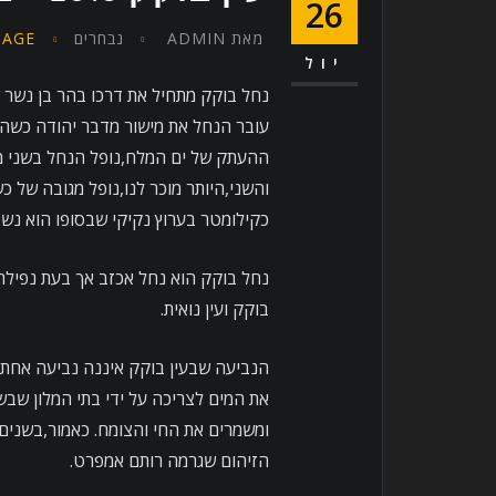
26
מאת
ADMIN
נבחרים
PAGE
יול
נחל בוקק מתחיל את דרכו בהר בן נשר 
עובר הנחל את מישור מדבר יהודה כשהוא
ההעתק של ים המלח,נופל הנחל בשני מפ
והשני,היותר מוכר לנו,נופל מגובה של 
כקילומטר בערוץ נקיקי שבסופו הוא נש
נחל בוקק הוא נחל אכזב אך בעת נפילתו
בוקק ועין נואית.
הנביעה שבעין בוקק איננה נביעה אחת 
את המים לצריכה על ידי בתי המלון שב
ומשמרים את החי והצומח. כאמור,בשנים
הזיהום שגרמה רותם אמפרט.