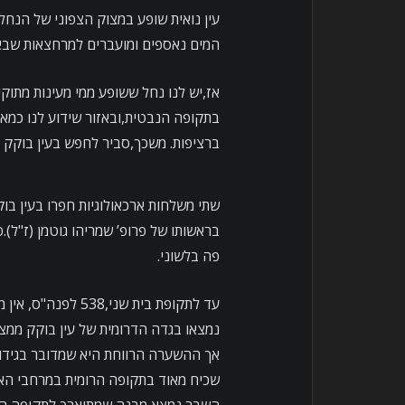
עין נואית שופע במצוק הצפוני של הנחל 
המים נאספים ומועברים למרחצאות שבאז
אז,יש לנו נחל ששופע ממי מעינות מתו
בתקופה הנבטית,ובאזור שידוע לנו כמאו
ברציפות. משכך,סביר לחפש בעין בוקק י
שתי משלחות ארכאולוגיות חפרו בעין בוק
בראשותו של פרופ’ שמריהו גוטמן (ז"ל).
פה בלשוני.
עד לתקופת בית שני,
נמצאו בגדה הדרומית של עין בוקק ממצא
אך ההשערה הרווחת היא שמדובר בגידול
שכיח מאוד בתקופה הרומית במרחבי האי