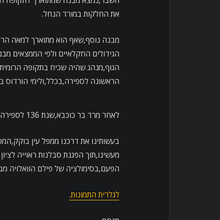
השבר,נמצא מבנה שמתוארך לתקופה ההרו
את החלקות במורד הנחל.
מבנה נוסף,שאף הוא מתוארך למאה הראש
הגידולים החקלאיים ולפי הממצאים מבנ
הגוף,מנהג שהיה שכיח בתקופה הרומית,
הראשונה לספירה,בכלל,ולימי הורדוס ב
לאחר מרד בר כוכבא,שנת 136 לספירה,האתר ננטש לחלוטין ולא נושב עוד לעולם.
בעשותינו את דרכנו ממפל עין בוקק,המפ
מעשינו,תוך הפגנת סבלנות ראוייה לציו
הפעם,בסימולציה של פילם הוואלויה מבית
לגלרית התמונות.