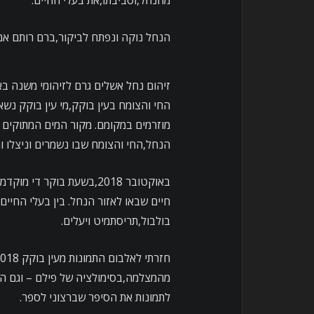
מהנחל,וסביבתו,את בעלי החיים.
הנחל נוקה ונפתח לביקור,ברם רותם אמ
זיהום נחל אשלים גרם לזיהומי משנה באק
החי והצומח בעין בוקק,מי עין בוקק נשא
מוזרמים במקומם. מקור המים המתוקים 
הנחל,החי והצומח שבו נשמרים וניצלו 
באוקטובר 2018,בשעת בוקר 
חיים שבאו לאזור הנחל. בין בעלי החיים
בולבול,תריסתמיט ויעלים.
מהמצלמה,בסימולציה של פילם – וגם הפע
לתמונות את הסיפר שברצוני לספר.