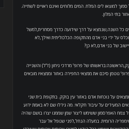
סמוך למוצאו לים המלח. המים מלוחים ואינם ראויים לשתייה.
ור בתי המלון.
קים כל השנה,שנמצא על דרך שידועה כדרך מסחרית,למשל
כלס על ידי בני אדם מהתקופה הכלכוליתית ואילך,לא
ישוב של בני אדם,לא כן?
ק,הראשונה:בראשותו של פרופ’ מרדכי גיחון (ז"ל) והשנייה
פרופ’ גוטמן סיכם את ממצאי החפירה באזור וממצאיו מובאים
538 לפנה"ס, אין ממצאים על נוכחות אדם באזור עין בוקק. בתקופת בית שני
ים המעידים על עיבוד חקלאי. מה גידלו שם לא באמת ידוע
 צמח האפרסמון ששימש ליצור שמן שממנו יצרו בושם שהיה
מפריה הרומית. במעלה הנחל,לפני שנופל אל עבר