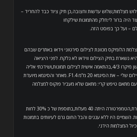
לוש מצלמות,שלוש עדשות וחצובה,כן תיק ציוד כבד להחריד –
 היה ברור לי:חלק מהתמונות שילקחו
ם – ועל כך בפוסט הזה.
מצלמת הלומיקס מכוונת לצילום סירטוני וידאו באתרים שבהם
היא נשארת בתיק הצילום ווידאו לא נלקח. לפני היציאה
לסלוודורה כיילתי את הלומיקס,שלה חיישן מיקרו 4/3,בהתאמה אישית לצילום תמונות,ושידכתי אליה
את אחת העדשות המאתגרות שבתיק הצילום שלי – את הסיגמא 20 מ"מ F1.4. מאחר והסיגמא מיועדת
 עם מתאם טיפש קרי: מתאם שלא מעביר פוקוס למצלמה
כשהגעתי לסלוודורה,שעת צהריים מאוחרת,הטמפרטורה היתה 40 מעלות,בתוספת של כ 30% לחות
רה המורגשת היתה כ 43 מעלות. השמיים היו ללא עננים והבל החום גרם לעיוותים בתמונות
ול המצלמות הידני.