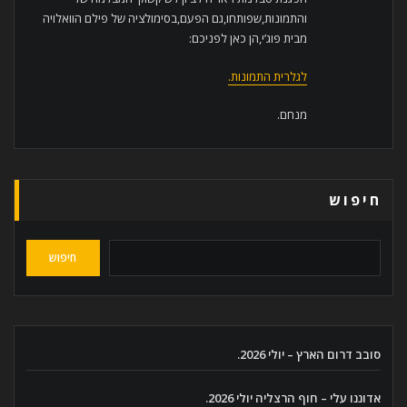
והתמונות,שפותחו,גם הפעם,בסימולציה של פילם הוואלויה
מבית פוג’י,הן כאן לפניכם:
לגלרית התמונות.
מנחם.
חיפוש
חיפוש
סובב דרום הארץ – יולי 2026.
אדוננו עלי – חוף הרצליה יולי 2026.