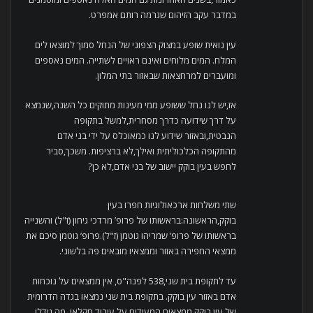
במדבר עקב הזיהום שגרמה רותם אמפרט.
עין נואית שופע במצוק הצפוני של הנחל סמוך למוצאו לים
המלח. המים מלוחים ואינם ראויים לשתייה. המים נאספים
ומועברים למרחצאות שבאזור בתי המלון.
אז,יש לנו נחל ששופע ממי מעינות מתוקים כל השנה,שנמצא
על דרך שידועה כדרך מסחרית,למשל בתקופה
הנבטית,ובאזור שידוע לנו כמאוכלס על ידי בני אדם
מהתקופה הכלכוליתית ואילך,לא ברציפות. משכך,סביר
לחפש בעין בוקק יישוב של בני אדם,לא כן?
שתי משלחות ארכאולוגיות חפרו בעין
בוקק,הראשונה:בראשותו של פרופ’ מרדכי גיחון (ז"ל) והשנייה
בראשותו של פרופ’ שמריהו גוטמן (ז"ל).פרופ’ גוטמן סיכם את
ממצאי החפירה באזור וממצאיו מובאים פה בלשוני.
עד לתקופת בית שני,538 לפנה"ס, אין ממצאים על נוכחות
אדם באזור עין בוקק. בתקופת בית שני נמצאו בגדה הדרומית
של עין בוקק ממצאים המעידים על עיבוד חקלאי. מה גידלו