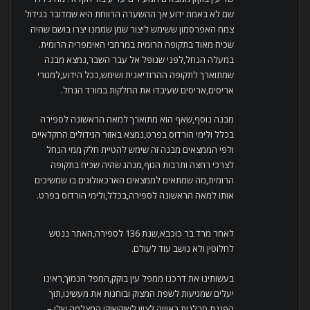
שם לא באמת ידוע אך ההשערה הרווחת היא שמדובר בגידול
צמח האפרסמון ששימש ליצור שמן שממנו יצרו בושם שהיה
שכיח מאוד בתקופה הרומית במרחבי האימפריה הרומית.
במעלה הנחל,לפני שנופל אל עבר השבר,נמצא מבנה
שמתוארך לתקופה ההרודיאנית ושימש,ככל הידוע,למגורי
אריסים,אריסים שעיבדו את החלקות במורד הנחל.
מבנה נוסף,שאף הוא מתוארך למאה הראשונה לספירה
בכלל ולימי הורדוס בפרט,נמצא באזור הגידולים החקלאיים
ולפי הממצאים מבנה זה שימש להטיית חלק ממי הנחל
לצרכי רחצה ותרבות הגוף,מנהג שהיה שכיח בתקופה
הרומית,מה שמתאים לממצאים הארכאולוגים בו שמשיכים
אותו למאה הראשונה לספירה,בכלל,ולימי הורדוס בפרט.
לאחר מרד בר כוכבא,שנת 136 לספירה,האתר ננטש
לחלוטין ולא נושב עוד לעולם.
בעשותינו את דרכנו ממפל עין בוקק,המפל הנמוך,ראינו
יעלים שמגיעות לשפת המצוק ובוחנות את מעשינו,תוך
הפגנת סבלנות ראוייה לציון לשיקשוקי המצלמה שלי –