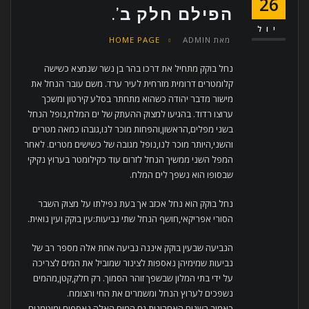
26
הפילם חלק ב’.
יול
מאת
ADMIN
HOME PAGE
נחל בוקק מתחיל את דרכו בהר בן נשר שנמצא כשישה
קלומטרים דרומית מזרחית לעיר ערד. משם עובר הנחל את
מישור מדבר יהודה כשהוא מתחתר בסלע קירטון ומשכך
ערוצו רדוד. בהגיעו למצוק ההעתק של ים המלח,נופל הנחל
בשני מפלים,הראשון,והפחות מוכר לנו,גובהו כמאה מטרים
והשני,היותר מוכר לנו,נופל מגובה של כשישים מטרים. לאחר
המפל השני ממשיך הנחל לזרום עוד כקילומטר בערוץ נקיקי
שבסופו הוא נשפך לים המלח.
נחל בוקק הוא נחל אכזב אך בעת נפילתו על מצוק השבר
הסורי אפריקאי,חושף הנחל שתי נביעות:עין בוקק ועין נואית.
הנביעה שבעין בוקק איננה נביעה אחת אלה מספר רב של
נביעות שמימיהן נאספות לצינור שמוביל את המים לצריכה
על ידי בתי המלון שבשפך זוהר הסמוך. רק חלק,קטן,מהמים
נשפכים לערוץ הנחל ומשמרים את החי והצומח.
כאמור,בשנים האחרונות גם המים האלה נאספים ומוטמנים