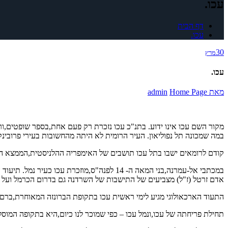
עכו.
דף הבית
עכו.
30
מרץ
עכו.
מאת
Home Page
admin
מקור השם עכו אינו ידוע. בתנ"כ עכו נזכרת רק פעם אחת,בספר שופטים,ור
במה שמכונה תל נפוליאון. העיר הרומית לא היתה מהחשובות בעירי פרובינק
קודם לרומאים ישבו בתל עכו תושבים של האימפריה ההלניסטית,הממצא האר
במכתבי אל-עמרנה,בני המאה ה- 14 לפנה"ס,מו
אדם זרטל (ז"ל) מצביעים של התישבות של השרדנה גם בדרום הכרמל ועל קש
התעוד הארכאולוגי מגיע לימי ראשית עכו בתקופת הברונזה המאוחרת,ברם:
תחילת פריחתה של עכו,ונמל עכו – כפי שמוכר לנו כיום,היא בתקופה המוסלמית עם כבוש הארץ ב- 638 לספירה. המוסלמים,הופכים את עכו לעיר נמ