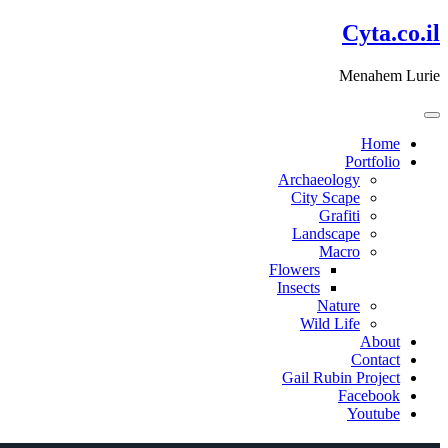
דלג
Cyta.co.il
לתוכן
Menahem Lurie
Home
Portfolio
Archaeology
City Scape
Grafiti
Landscape
Macro
Flowers
Insects
Nature
Wild Life
About
Contact
Gail Rubin Project
Facebook
Youtube