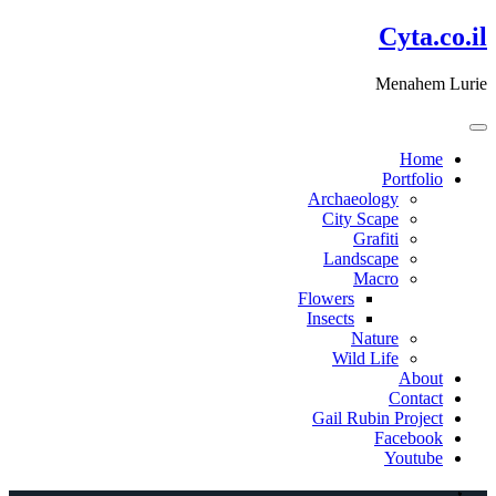
דלג
Cyta.co.il
לתוכן
Menahem Lurie
Home
Portfolio
Archaeology
City Scape
Grafiti
Landscape
Macro
Flowers
Insects
Nature
Wild Life
About
Contact
Gail Rubin Project
Facebook
Youtube