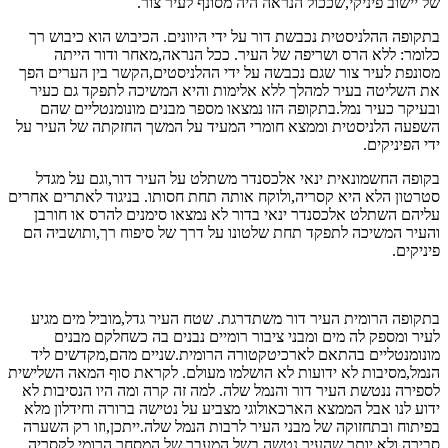
של יישוב פיניקי,שככול הנראה היה מסונף לעיר צור.
בתקופה ההלניסטית נכבשת דור על ידי היוונים. הכיבוש הוא כיבוש רך
כלומר: ללא הרס ושריפה של העיר. ככל הנראה,מאחר ודור הייתה
מסונפת לעיר צור שגם נכבשה על ידי ההלניסטים,הקשר בין הערים הפך
את השליטה בעיר למהלך ללא אלימות והיא המשיכה לתפקד גם כעיר
ובעיקר כעיר נמל.בתקופה הזו נמצאו מספר מבנים מונומנטליים שהם
השפעה הלניסטית וממצא חומרי המעיד על המשך החזקתה של העיר על
ידי הפיניקים.
בקופה החשמונאית ינאי אלכסנדר משתלט על העיר דור,וגם על מגדל
סטרטון הלא היא קסריה,ולוקח אותה תחת חסותו. בניגוד לאתרים אחרים
עליהם השתלט אלכסנדר ינאי בדור לא נמצאו סימנים להרס או חורבן
והעיר המשיכה לתפקד תחת שלטונו על דרך של סיפוח רך,ותושביה הם
פיניקים.
בתקופה הרומית העיר דור משתדרגת. שטח העיר גדל,מוביל מים מגיע
לעיר ומספק לה מים ומבני ציבור רומיים נבנים בה כשחלקם מבנים
מונומנטליים בהתאם לארכיטקטורה הרומית.שניים מהם,מקדשים ליד
הנמל,מסיבות לא ידועות לא הושלמו מעולם. לקראת סוף המאה השלישית
לספירה ננטשת העיר דור והנמל שלה. למה זה קרה ומה היו הנסיבות לא
ידוע לנו אבל הממצא הארכאולוגי מצביע על נטישה ברורה וחידלון מלא
בפיתוח ובתחזוקה של מבני העיר לרבות הנמל שלה.ייתכן,וזו רק השערה
סבירה ולא יותר,שהעיר נטשה בשל המעבר של המסחר הרומי לקסריה