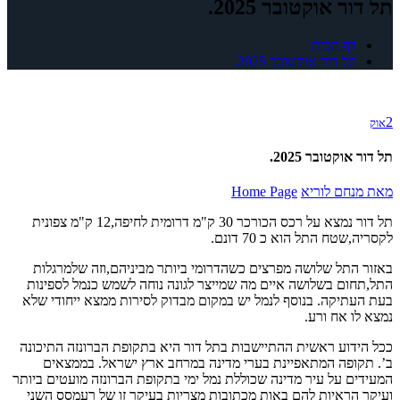
תל דור אוקטובר 2025.
דף הבית
תל דור אוקטובר 2025.
2
אוק
תל דור אוקטובר 2025.
מאת
מנחם לוריא
Home Page
תל דור נמצא על רכס הכורכר 30 ק"מ דרומית לחיפה,12 ק"מ צפונית
לקסריה,שטח התל הוא כ 70 דונם.
באזור התל שלושה מפרצים כשהדרומי ביותר מביניהם,וזה שלמרגלות
התל,תחום בשלושה איים מה שמייצר לגונה נוחה לשמש כנמל לספינות
בעת העתיקה. בנוסף לנמל יש במקום מבדוק לסירות ממצא ייחודי שלא
נמצא לו אח ורע.
ככל הידוע ראשית ההתיישבות בתל דור היא בתקופת הברונזה התיכונה
ב’. תקופה המתאפיינת בערי מדינה במרחב ארץ ישראל. בממצאים
המעידים על עיר מדינה שכוללת נמל ימי בתקופת הברונזה מועטים ביותר
ועיקר הראיות להם באות מכתובות מצריות בעיקר זו של רעמסס השני