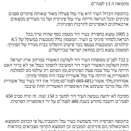
מהמאה ה 13 לפנה"ס.
בתקופת הברזל העיר היא עיר נמל פעילה מאוד שאותה פוקדים ספנים
פיניקים וככל הנראה הייתה עיר נמל פיניקית ועל כך מעידים ממצאים
ארכאולוגים האופייניים לתרבות הפיניקית.
ב 1995 נמצא בחפירה בעיר דור מטמון כסף שהיה שייך,ככל
הנראה,לסוחר פיניקי בן העיר. המטמון כולל מטבעות במשקל של 8.5
קילוגרם. המטבעות נעטפו בבד פישתן והוסלקו בבית מגוריו של הפיניקי.
המטמון נמצא כיום במוזאון ישראל שבירושלים.
ב 732 לפנ"ס מסופחת העיר דור לשלטון האשורי במרחב ארץ ישראל.
תחת השלטון האשורי העיר דור המשיכה לתפקד כנמל אך לא ברור האם
הייתה עיר נמל שבה פעלו הפיניקים,ומן הסתם רק שילמו מס לממלכה
האשורית,או הייתה עיר נמל אשורית שבה היה מסחר פיניקי.
אסרחדון,מלך אשור (669-681 לפנה"ס) מזכיר את דור כעיר נמל אשורית
ולה נמל מרכזי ששימש את האימפריה האשורית תחת שיבטו.
מסיבה לא ידועה ננטשה העיר דור למשך כ 150 שנה. זה קרה סביב 650
לפנה"ס ויושבה מחדש בשנת 480 לפנה"ס על ידי האימפריה הפרסית.
בתקופה הפרסית דור משמשת כעיר נמל ותושביה,על פי הכתוב והממצא
הארכאולוגי,הם פיניקים. המבנים וכן הממצא הקרמי מצביאים בוודאות