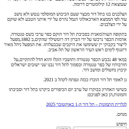
שנמצאת 12 קילומטרים דרומה.
הצלבנים בנו בתל דור מבצר שעם הכיבוש המוסלמי ננטש ולא נושב
עוד.לפי הממצא הארכאולוגי הנמל נהרס על ידי איתני הטבע ולא שוקם
על ידי הצלבנים.
בתקופה העות'מאנית בסביבת תל דור הוקם כפר ערבי בשם טנטורה.
אדמות הכפר נרכשו על ידי הברון דה רוטשילד שהקים,ב 1882,מפעל
לייצור בקבוקי יין ששימשו את היקבים שבבעלותו. את המפעל ניהל מאיר
דיזנגוף לימים ראש העיר הראשון של תל-אביב.
במאי 48 נכבש הכפר טנטורה ותושביו הוגלו והוא חדל להתקיים,על
חורבותיו של כפר טנטורה ובסמוך לתל דור נבנו שני ישובים ישראלים
קיבוץ נחשולים ומושב דור.
גן לאומי תל דור הוכרז ככזה ונפתח לקהל ב 2021.
בשישי האחרון בבוקרו של ערב יום הכיפורים ביקרנו בתל דור וסביבתו
והמונות,הן כאן לפניכם:
לגלרית התמונות – תל דור ה-1 באוקטובר 2025
מנחם.
חיפוש