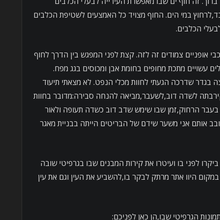
ברוך. זה חוף ים שבו מאפשרת העירייה לבעלי הכלבים
,לרחוץ במי הים. החוף מצויד כל האמצעים לשטיפת הכלבים
בעלי הכלבים.
בי אופניים צמודים זה לזה. קצת לפני המפגש בין הדרך לחוף
ם עשויים מתכת מחופים בחומת אבן ומכוסים בגג מפח.
ה בגדר שדרכה הגעתי לחוות מכלי הנפט. לא מצאתי תיעוד
קירבתה לשדה דוב,לשעבר,מביאה להנחה סבירה:מדובר בחוות
בעבר הרחוק,זמן שבו שימש שדב דוב כשדה תעופה ולאור
ב אותם אני משער שידם של הבריטים הייתה בבניית מאגר
יקרו לפני בו ועיטרו את קירות המבנים שבו בגרפיטי שובה
מקום היוו אתר מרתק לבקר בו,להשביע את העין וגם את עין
ונות הגרפיטי שבו,הן כאן לפניכם: