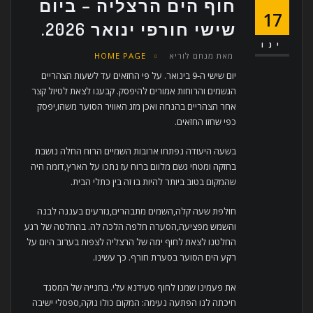
חוף הים הרצליה – ביום
17
שישי חורפי ינואר 2026.
ינו
מאת
מנחם לוריא
HOME PAGE
יום שישי ה-9 בינואר. על פי החזאים עד לשעות הצהריים
הגשמים והרוחות אמורים להיפסק. קבענו לצאת לטיול קצר
אחר הצהריים בהנחה ואכן מזג האוויר הסוער משהו,יפסק
כפי שחזו החזאים.
בשעה היעודה נפתחו ארובות השמיים הרוח החלה נושבת
בחזקה ומטחי גשם מלוום ברוח עז נתכו על הארץ,דומה היה
שהמקום בטוב ביותר להיות בו זה בין כתלי הבית.
חולפת שעה קלה,השמים מתבהרים,נזרעים בעננה לבנה
והשמש מפציעה,הסערה חלפה הלכה לה. בהחלטה של רגע
החלטנו לצאת לחוף ימה של הרצליה לצפות בערוב היום על
רקע הים הסוער בסערת חורף. כך עשינו.
את פעמינו שמנו לחוף סעידנא עלי. בחנייה של המסגד
חיכתה לנו הפתעה נעימה: המקום כולו נוקה,ספסלי ישיבה