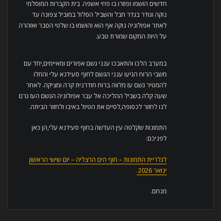
חדשים הושמו ופוזרו בו פחי אשפה. בית הקברות המוסלמי
נוקה וגודר בגדר חבל והשביל הסלול במוביל צפונה עד
לאתר אפולוניה נוקה אף הוא והושמו בו שלטי הסבר ואזהרה
על היות המקום שמורת טבע.
במערב הלכו והתאבכו ענני גשם אפורים ומאיימים,יחד עם
משבי הרוח הגיעו ענני הגשם לחוף סעידנא עלי והחלו
להמטיר גשם עז מלווה ברוח חודרנית קרה ומציקה. לאחר
שעה קלה בשביל ההליכה אל עבר אפולוניה הגשם העז גרם
לנו לחזור לכסופה,לסיים את הטיול באיבו ולחזור הביתה.
התמונות שקלטה עין העדשה בחוף סעידנא עלי,הן כאן
לפניכם:
לגלריית התמונות – חוף הים הרצליה – יום שישי הראשון
ינואר 2026.
מנחם.