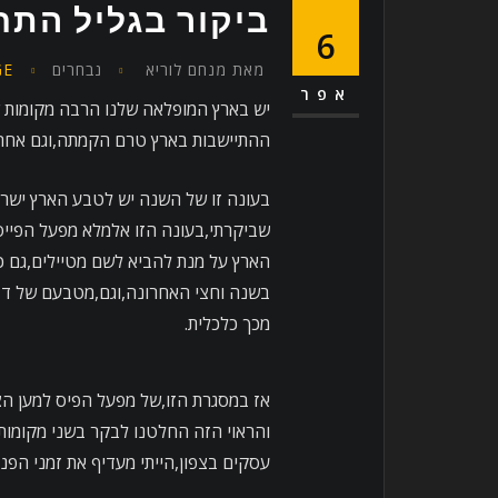
ביקור בגליל התחת
6
מאת
מנחם לוריא
נבחרים
GE
אפר
יש בארץ המופלאה שלנו הרבה מקומות 
ההתיישבות בארץ טרם הקמתה,וגם אחרי
בעונה זו של השנה יש לטבע הארץ ישרא
שביקרתי,בעונה הזו אלמלא מפעל הפייס 
הארץ על מנת להביא לשם מטיילים,גם כד
בשנה וחצי האחרונה,וגם,מטבעם של דבר
מכך כלכלית.
אז במסגרת הזו,של מפעל הפיס למען הצ
והראוי הזה החלטנו לבקר בשני מקומו
עסקים בצפון,הייתי מעדיף את זמני הפנו