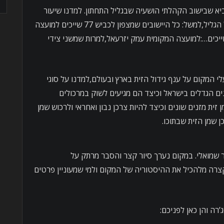
יא שבישוב הקהלתי הושעיה שבגליל התחתון. למדנו שיעור
ביישוב הגליל ובחלוקה המוניציפלית של הגליל,למשל: כל היישובים שמצפון לכביש 77 שייכים למועצה
ייכים…:למועצה המקומית עמק יזרעאל,למרות שמשני צידי
י המקום על ענף גידול הזית בארץ ובעולם,למדנו על סוגי
נים הגדלים בישראל וכיצד הם מגיעים לשוק במרכולים
זית מזנים שונים וכיצד להיות צרכן נבון ואחראי ולרכוש שמן
 שמן הזית שבתוכו.
 שמואלי. במקום נערך סיור קצר והסבר מרתק על
צרה מלהכיל את ההיסטוריה של המקום ולמי שמעוניין פרטים
רה והן כאן לפניכם: